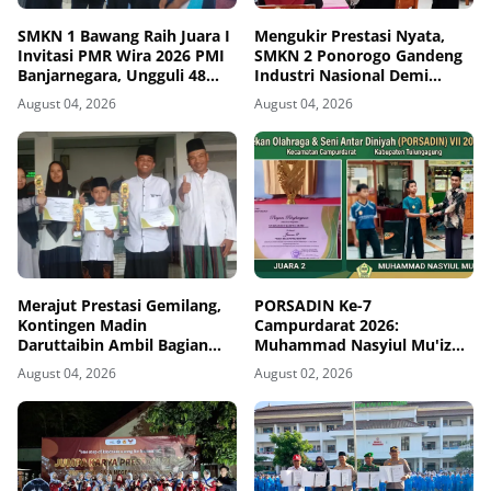
SMKN 1 Bawang Raih Juara I
Mengukir Prestasi Nyata,
Invitasi PMR Wira 2026 PMI
SMKN 2 Ponorogo Gandeng
Banjarnegara, Ungguli 48
Industri Nasional Demi
Tim
Sesuaikan Kurikulum
August 04, 2026
August 04, 2026
dengan Kebutuhan Dunia
Kerja
Merajut Prestasi Gemilang,
PORSADIN Ke-7
Kontingen Madin
Campurdarat 2026:
Daruttaibin Ambil Bagian
Muhammad Nasyiul Mu'iz
Penuh dan Berjaya dalam
Sukses Raih Juara 2 Tenis
August 04, 2026
August 02, 2026
Seleksi PORSADIN
Meja Putra Wustho
Campurdarat 2026