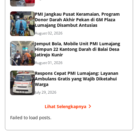
PMI Jangkau Pusat Keramaian, Program
Donor Darah Akhir Pekan di GM Plaza
Lumajang Disambut Antusias
August 02, 2026
Jemput Bola, Mobile Unit PMI Lumajang
Himpun 22 Kantong Darah di Balai Desa
Jatirejo Kunir
August 01, 2026
Respons Cepat PMI Lumajang: Layanan
Ambulans Gratis yang Wajib Diketahui
Warga
July 29, 2026
Lihat Selengkapnya
Failed to load posts.