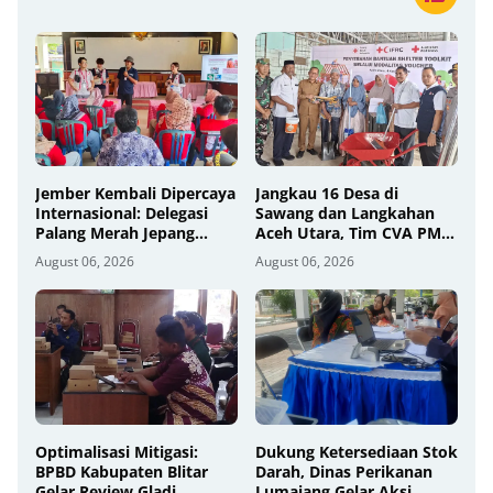
Jember Kembali Dipercaya
Jangkau 16 Desa di
Internasional: Delegasi
Sawang dan Langkahan
Palang Merah Jepang
Aceh Utara, Tim CVA PMI
Perkuat Kesiapsiagaan
Salurkan 1.200 Paket
August 06, 2026
August 06, 2026
Bencana di Kawasan
Shelter Toolkit
Pesisir dan Sekolah
Optimalisasi Mitigasi:
Dukung Ketersediaan Stok
BPBD Kabupaten Blitar
Darah, Dinas Perikanan
Gelar Review Gladi
Lumajang Gelar Aksi