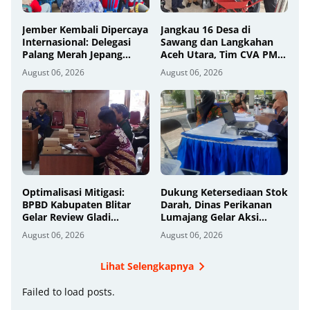
Jember Kembali Dipercaya
Jangkau 16 Desa di
Internasional: Delegasi
Sawang dan Langkahan
Palang Merah Jepang
Aceh Utara, Tim CVA PMI
Perkuat Kesiapsiagaan
Salurkan 1.200 Paket
August 06, 2026
August 06, 2026
Bencana di Kawasan
Shelter Toolkit
Pesisir dan Sekolah
Optimalisasi Mitigasi:
Dukung Ketersediaan Stok
BPBD Kabupaten Blitar
Darah, Dinas Perikanan
Gelar Review Gladi
Lumajang Gelar Aksi
Kontinjensi Erupsi Gunung
Donor Darah
August 06, 2026
August 06, 2026
Kelud
Lihat Selengkapnya
Failed to load posts.