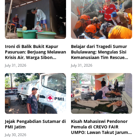
Ironi di Balik Bukit Kapur
Belajar dari Tragedi Sumur
Pasuruan: Berjuang Melawan
Bululawang: Mengulas Sisi
Krisis Air, Warga Sibon
Kemanusiaan Tim Rescue
Bertahan Hidup Lewat
dan Pentingnya Amankan
July 31, 2026
July 31, 2026
Selang Kemanusiaan
Sumur Aktif di Permukiman
Jejak Pengabdian Sutamar di
Kisah Mahasiswi Pendonor
PMI Jatim
Pemula di CREVO FAIR
UMPO: Lawan Takut Jarum
July 30, 2026