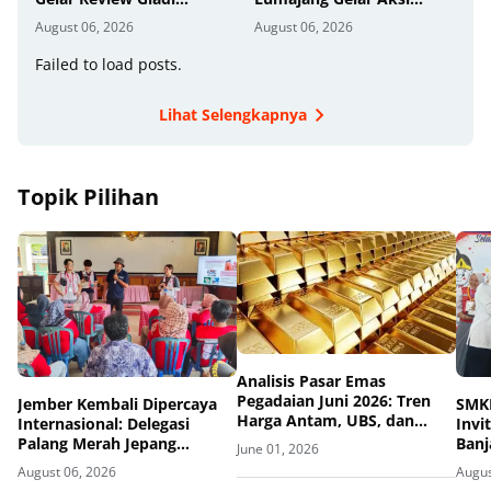
Kontinjensi Erupsi Gunung
Donor Darah
August 06, 2026
August 06, 2026
Kelud
Failed to load posts.
Lihat Selengkapnya
Topik Pilihan
Analisis Pasar Emas
Pegadaian Juni 2026: Tren
Jember Kembali Dipercaya
SMKN
Harga Antam, UBS, dan
Internasional: Delegasi
Invi
Galeri24 yang Kompak Stabil
Palang Merah Jepang
Banj
June 01, 2026
Perkuat Kesiapsiagaan
Tim
August 06, 2026
Augus
Bencana di Kawasan Pesisir