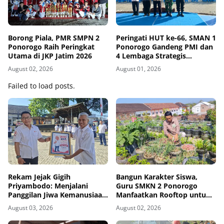
Borong Piala, PMR SMPN 2
Peringati HUT ke-66, SMAN 1
Ponorogo Raih Peringkat
Ponorogo Gandeng PMI dan
Utama di JKP Jatim 2026
4 Lembaga Strategis
Tegakkan Sekolah
August 02, 2026
August 01, 2026
Berintegritas, Sesmenko
Dorong Sinergi Alumni
Failed to load posts.
Nasional
Rekam Jejak Gigih
Bangun Karakter Siswa,
Priyambodo: Menjalani
Guru SMKN 2 Ponorogo
Panggilan Jiwa Kemanusiaan
Manfaatkan Rooftop untuk
dari Bangku Sekolah hingga
Ketahanan Pangan
August 03, 2026
August 02, 2026
Purna Tugas di PMI