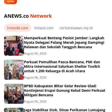
OPINI
ANEWS.co
Network
lintas86.com
lintas6.com
ceritarelawan.my.id
Memperkuat Benteng Pesisir Jember: Langkah
Nyata Delegasi Palang Merah Jepang Dampingi
Relawan dan Sekolah Tangguh Bencana
August 06, 2026
Perkuat Pemulihan Pasca-Bencana, PMI dan
Mitra Internasional Salurkan Shelter Toolkit
untuk 1.200 Keluarga di Aceh Utara
August 06, 2026
BPBD Kabupaten Blitar Gelar Review Gladi
Kontinjensi Erupsi Gunung Kelud Demi Perkuat
Mitigasi Bencana
August 06, 2026
Jaga Stabilitas Stok, Dinas Perikanan Lumajang