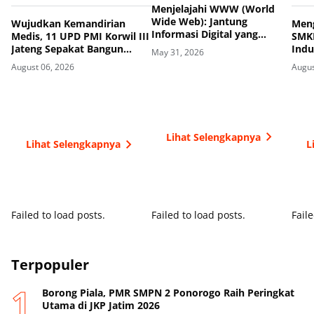
dan Sekolah
Menjelajahi WWW (World
Wide Web): Jantung
Wujudkan Kemandirian
Meng
Informasi Digital yang
Medis, 11 UPD PMI Korwil III
SMK
Mengubah Peradaban
Jateng Sepakat Bangun
Indu
May 31, 2026
Manusia
Jejaring Plasma Fraksionasi
Sesu
August 06, 2026
Augus
Berkualitas CPOB
deng
Kerj
Lihat Selengkapnya
Lihat Selengkapnya
L
Failed to load posts.
Failed to load posts.
Faile
Terpopuler
Borong Piala, PMR SMPN 2 Ponorogo Raih Peringkat
Utama di JKP Jatim 2026