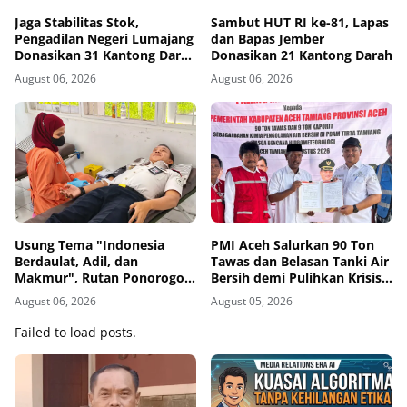
Jaga Stabilitas Stok,
Sambut HUT RI ke-81, Lapas
Pengadilan Negeri Lumajang
dan Bapas Jember
Donasikan 31 Kantong Darah
Donasikan 21 Kantong Darah
Melalui PMI
August 06, 2026
August 06, 2026
Usung Tema "Indonesia
PMI Aceh Salurkan 90 Ton
Berdaulat, Adil, dan
Tawas dan Belasan Tanki Air
Makmur", Rutan Ponorogo
Bersih demi Pulihkan Krisis
Gelar Donor Darah
Air Pasca-Banjir di Aceh
August 06, 2026
August 05, 2026
Kemanusiaan Sambut HUT
Tamiang
RI ke-81
Failed to load posts.