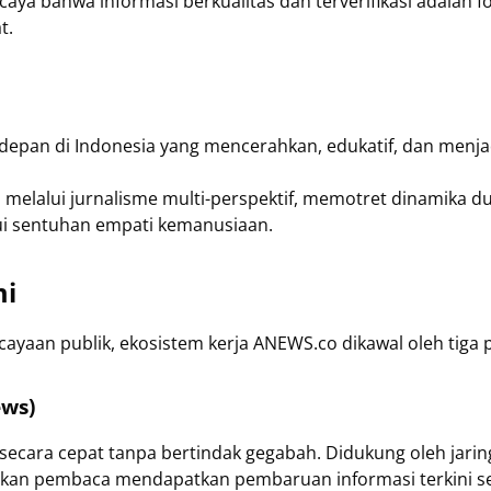
ercaya bahwa informasi berkualitas dan terverifikasi adala
t.
depan di Indonesia yang mencerahkan, edukatif, dan menjadi 
melalui jurnalisme multi-perspektif, memotret dinamika 
ui sentuhan empati kemanusiaan.
mi
ayaan publik, ekosistem kerja ANEWS.co dikawal oleh tiga p
ews)
secara cepat tanpa bertindak gegabah. Didukung oleh jari
ikan pembaca mendapatkan pembaruan informasi terkini s