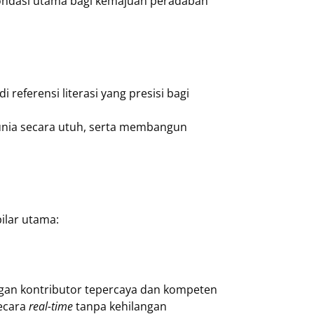
h fondasi utama bagi kemajuan peradaban
referensi literasi yang presisi bagi
dunia secara utuh, serta membangun
ilar utama:
ngan kontributor tepercaya dan kompeten
ecara
real-time
tanpa kehilangan