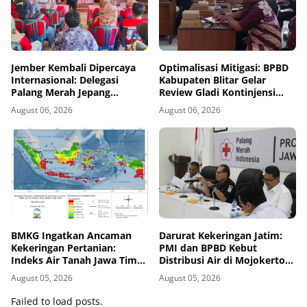
Jember Kembali Dipercaya
Optimalisasi Mitigasi: BPBD
Internasional: Delegasi
Kabupaten Blitar Gelar
Palang Merah Jepang
Review Gladi Kontinjensi
Perkuat Kesiapsiagaan
Erupsi Gunung Kelud
August 06, 2026
August 06, 2026
Bencana di Kawasan Pesisir
dan Sekolah
BMKG Ingatkan Ancaman
Darurat Kekeringan Jatim:
Kekeringan Pertanian:
PMI dan BPBD Kebut
Indeks Air Tanah Jawa Timur
Distribusi Air di Mojokerto-
Agustus 2026 Masuk
Pasuruan
August 05, 2026
August 05, 2026
Kategori Kurang
Failed to load posts.