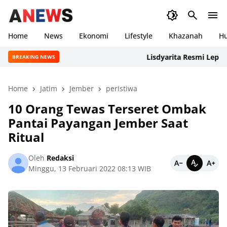
Home
News
Ekonomi
Lifestyle
Khazanah
H
Lisdyarita Resmi Lepas Kon
BREAKING NEWS
Home
Jatim
Jember
peristiwa
10 Orang Tewas Terseret Ombak
Pantai Payangan Jember Saat
Ritual
Oleh
Redaksi
Minggu, 13 Februari 2022 08:13 WIB