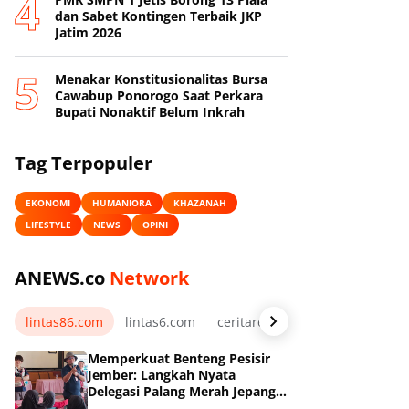
dan Sabet Kontingen Terbaik JKP
Jatim 2026
Menakar Konstitusionalitas Bursa
Cawabup Ponorogo Saat Perkara
Bupati Nonaktif Belum Inkrah
Tag Terpopuler
EKONOMI
HUMANIORA
KHAZANAH
LIFESTYLE
NEWS
OPINI
ANEWS.co
Network
lintas86.com
lintas6.com
ceritarelawan.my.id
Memperkuat Benteng Pesisir
Jember: Langkah Nyata
Delegasi Palang Merah Jepang
Dampingi Relawan dan Sekolah