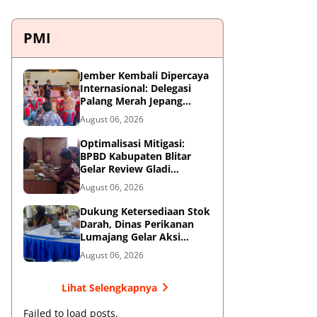
PMI
Jember Kembali Dipercaya
Internasional: Delegasi
Palang Merah Jepang
Perkuat Kesiapsiagaan
August 06, 2026
Bencana di Kawasan
Pesisir dan Sekolah
Optimalisasi Mitigasi:
BPBD Kabupaten Blitar
Gelar Review Gladi
Kontinjensi Erupsi Gunung
August 06, 2026
Kelud
Dukung Ketersediaan Stok
Darah, Dinas Perikanan
Lumajang Gelar Aksi
Donor Darah
August 06, 2026
Lihat Selengkapnya
Failed to load posts.