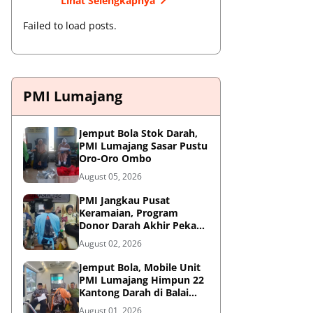
Lihat Selengkapnya
Failed to load posts.
PMI Lumajang
Jemput Bola Stok Darah,
PMI Lumajang Sasar Pustu
Oro-Oro Ombo
August 05, 2026
PMI Jangkau Pusat
Keramaian, Program
Donor Darah Akhir Pekan
di GM Plaza Lumajang
August 02, 2026
Disambut Antusias
Jemput Bola, Mobile Unit
PMI Lumajang Himpun 22
Kantong Darah di Balai
Desa Jatirejo Kunir
August 01, 2026