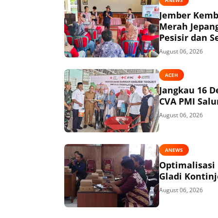
Jember Kemba
Merah Jepang
Pesisir dan S
August 06, 2026
ACEH
Jangkau 16 D
CVA PMI Salur
August 06, 2026
ANEWS
Optimalisasi
Gladi Kontin
August 06, 2026