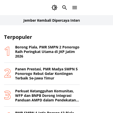
Jember Kembali Dipercaya Internasional: Delegasi Palang Me
l
Terpopuler
ORARI
Polres Ponorogo
Ponorogo
Borong Piala, PMR SMPN 2 Ponorogo
Raih Peringkat Utama di JKP Jatim
2026
Panen Prestasi, PMR Madya SMPN 5
Ponorogo Rebut Gelar Kontingen
Terbaik Se-Jawa Timur
Perkuat Ketangguhan Komunitas,
WFP dan BNPB Dorong Integrasi
Panduan AMPD dalam Pendekatan
Destana
PMR SMPN 1 Jetis Borong 13 Piala