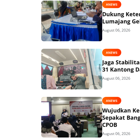
ANEWS
Dukung Keter
Lumajang Gel
August 06, 2026
ANEWS
Jaga Stabili
31 Kantong D
August 06, 2026
ANEWS
Wujudkan Kem
Sepakat Bang
CPOB
August 06, 2026