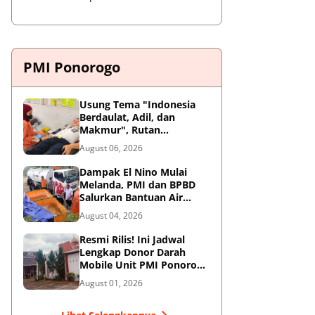
PMI Ponorogo
Usung Tema "Indonesia
Berdaulat, Adil, dan
Makmur", Rutan
Ponorogo Gelar Donor
August 06, 2026
Darah Kemanusiaan
Sambut HUT RI ke-81
Dampak El Nino Mulai
Melanda, PMI dan BPBD
Salurkan Bantuan Air
Bersih ke Desa Terdampak
August 04, 2026
di Ponorogo
Resmi Rilis! Ini Jadwal
Lengkap Donor Darah
Mobile Unit PMI Ponorogo
Agustus 2026
August 01, 2026