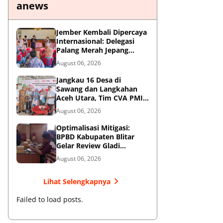
anews
Jember Kembali Dipercaya
Internasional: Delegasi
Palang Merah Jepang
Perkuat Kesiapsiagaan
August 06, 2026
Bencana di Kawasan
Pesisir dan Sekolah
Jangkau 16 Desa di
Sawang dan Langkahan
Aceh Utara, Tim CVA PMI
Salurkan 1.200 Paket
August 06, 2026
Shelter Toolkit
Optimalisasi Mitigasi:
BPBD Kabupaten Blitar
Gelar Review Gladi
Kontinjensi Erupsi Gunung
August 06, 2026
Kelud
Lihat Selengkapnya
Failed to load posts.