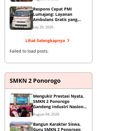
Respons Cepat PMI
Lumajang: Layanan
Ambulans Gratis yang
Wajib Diketahui Warga
July 29, 2026
Lihat Selengkapnya
Failed to load posts.
SMKN 2 Ponorogo
Mengukir Prestasi Nyata,
SMKN 2 Ponorogo
Gandeng Industri Nasional
Demi Sesuaikan
August 04, 2026
Kurikulum dengan
Kebutuhan Dunia Kerja
Bangun Karakter Siswa,
Guru SMKN 2 Ponorogo