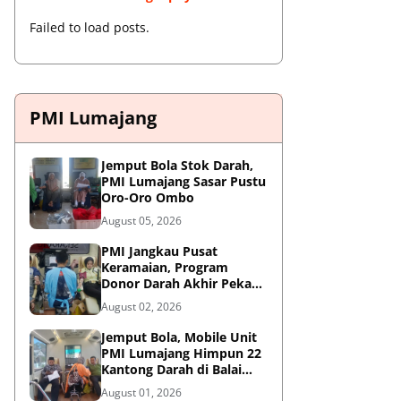
Failed to load posts.
PMI Lumajang
Jemput Bola Stok Darah,
PMI Lumajang Sasar Pustu
Oro-Oro Ombo
August 05, 2026
PMI Jangkau Pusat
Keramaian, Program
Donor Darah Akhir Pekan
di GM Plaza Lumajang
August 02, 2026
Disambut Antusias
Jemput Bola, Mobile Unit
PMI Lumajang Himpun 22
Kantong Darah di Balai
Desa Jatirejo Kunir
August 01, 2026