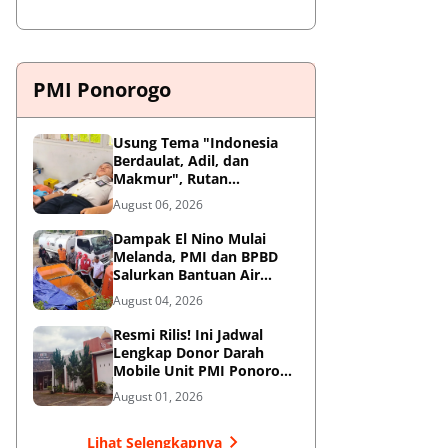
PMI Ponorogo
Usung Tema "Indonesia
Berdaulat, Adil, dan
Makmur", Rutan
Ponorogo Gelar Donor
August 06, 2026
Darah Kemanusiaan
Sambut HUT RI ke-81
Dampak El Nino Mulai
Melanda, PMI dan BPBD
Salurkan Bantuan Air
Bersih ke Desa Terdampak
August 04, 2026
di Ponorogo
Resmi Rilis! Ini Jadwal
Lengkap Donor Darah
Mobile Unit PMI Ponorogo
Agustus 2026
August 01, 2026
Lihat Selengkapnya