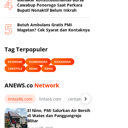
Cawabup Ponorogo Saat Perkara
Bupati Nonaktif Belum Inkrah
Butuh Ambulans Gratis PMI
Magetan? Cek Syarat dan Kontaknya
Tag Terpopuler
EKONOMI
HUMANIORA
KHAZANAH
LIFESTYLE
NEWS
OPINI
ANEWS.co
Network
lintas86.com
lintas6.com
ceritarelawan.my.id
El Nino, PMI Salurkan Air Bersih
di Wates dan Panggungrejo
Blitar