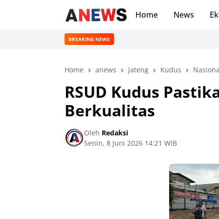
Home
News
Ek
BREAKING NEWS
Home
anews
Jateng
Kudus
Nasiona
‎RSUD Kudus Pasti
Berkualitas
Oleh
Redaksi
Senin, 8 Juni 2026 14:21 WIB