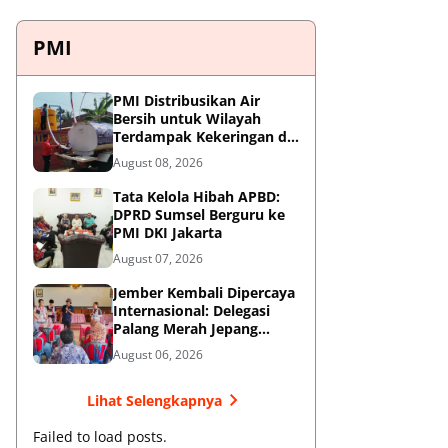
PMI
PMI Distribusikan Air
Bersih untuk Wilayah
Terdampak Kekeringan di
Blitar
August 08, 2026
Tata Kelola Hibah APBD:
DPRD Sumsel Berguru ke
PMI DKI Jakarta
August 07, 2026
Jember Kembali Dipercaya
Internasional: Delegasi
Palang Merah Jepang
Perkuat Kesiapsiagaan
August 06, 2026
Bencana di Kawasan
Pesisir dan Sekolah
Lihat Selengkapnya
Failed to load posts.