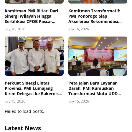
Komitmen PMI Blitar: Dari
Komitmen Transformatif:
Sinergi Wilayah Hingga
PMI Ponorogo Siap
Sertifikasi CPOB Pasca-
Akselerasi Rekomendasi
Rakernis UDD Regional IV di
Strategis Hasil Rakernis UDD
July 16, 2026
July 16, 2026
Labuan Bajo
Regional IV di Labuan Bajo
Perkuat Sinergi Lintas
Peta Jalan Baru Layanan
Provinsi, PMI Lumajang
Darah: PMI Rumuskan
Kirim Delegasi ke Rakernis
Transformasi Mutu UDD
UDD Regional IV di Labuan
Regional IV di Labuan Bajo
July 15, 2026
July 15, 2026
Bajo
Failed to load posts.
Latest News