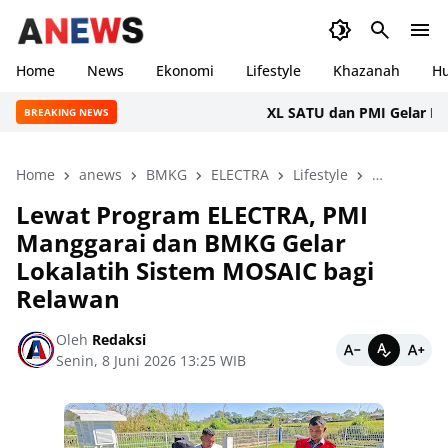
Home
News
Ekonomi
Lifestyle
Khazanah
H
XL SATU dan PMI Gelar Donor Da
BREAKING NEWS
Home
anews
BMKG
ELECTRA
Lifestyle
Manggarai
Lewat Program ELECTRA, PMI
Manggarai dan BMKG Gelar
Lokalatih Sistem MOSAIC bagi
Relawan
Oleh
Redaksi
Senin, 8 Juni 2026 13:25 WIB