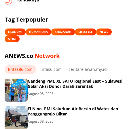
Tag Terpopuler
EKONOMI
HUMANIORA
KHAZANAH
LIFESTYLE
NEWS
OPINI
ANEWS.co
Network
lintas86.com
lintas6.com
ceritarelawan.my.id
Gandeng PMI, XL SATU Regional East – Sulawesi
Gelar Aksi Donor Darah Serentak
August 08, 2026
El Nino, PMI Salurkan Air Bersih di Wates dan
Panggungrejo Blitar
August 08, 2026