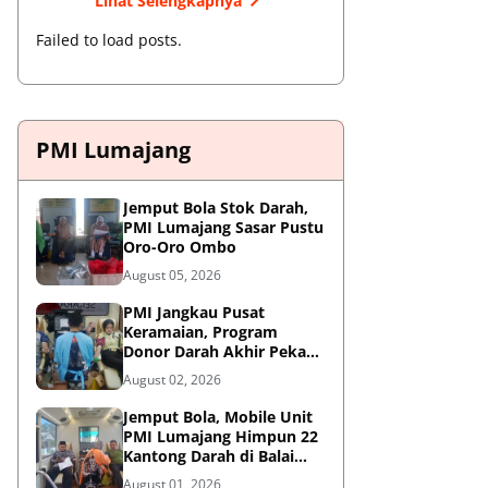
Lihat Selengkapnya
Failed to load posts.
PMI Lumajang
Jemput Bola Stok Darah,
PMI Lumajang Sasar Pustu
Oro-Oro Ombo
August 05, 2026
PMI Jangkau Pusat
Keramaian, Program
Donor Darah Akhir Pekan
di GM Plaza Lumajang
August 02, 2026
Disambut Antusias
Jemput Bola, Mobile Unit
PMI Lumajang Himpun 22
Kantong Darah di Balai
Desa Jatirejo Kunir
August 01, 2026