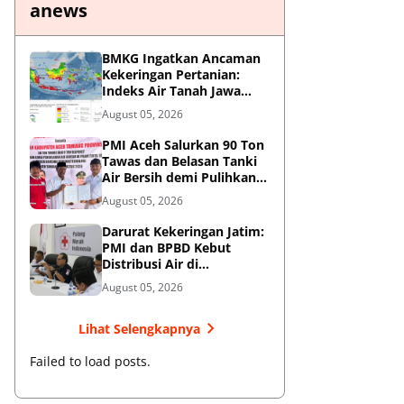
anews
BMKG Ingatkan Ancaman
Kekeringan Pertanian:
Indeks Air Tanah Jawa
Timur Agustus 2026
August 05, 2026
Masuk Kategori Kurang
PMI Aceh Salurkan 90 Ton
Tawas dan Belasan Tanki
Air Bersih demi Pulihkan
Krisis Air Pasca-Banjir di
August 05, 2026
Aceh Tamiang
Darurat Kekeringan Jatim:
PMI dan BPBD Kebut
Distribusi Air di
Mojokerto-Pasuruan
August 05, 2026
Lihat Selengkapnya
Failed to load posts.