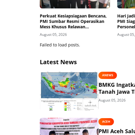
Perkuat Kesiapsiagaan Bencana,
Hari Jad
PMI Sumbar Resmi Operasikan
PMI Sia
Mess Khusus Relawan
Persone
Kemanusiaan
Agung
August 05, 2026
August 05
Failed to load posts.
Latest News
ANEWS
BMKG Ingatka
Tanah Jawa T
August 05, 2026
ACEH
PMI Aceh Sal