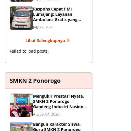
Respons Cepat PMI
Lumajang: Layanan
Ambulans Gratis yang
Wajib Diketahui Warga
July 29, 2026
Lihat Selengkapnya
Failed to load posts.
SMKN 2 Ponorogo
Mengukir Prestasi Nyata,
SMKN 2 Ponorogo
Gandeng Industri Nasional
Demi Sesuaikan
August 04, 2026
Kurikulum dengan
Kebutuhan Dunia Kerja
Bangun Karakter Siswa,
Guru SMKN 2 Ponorogo