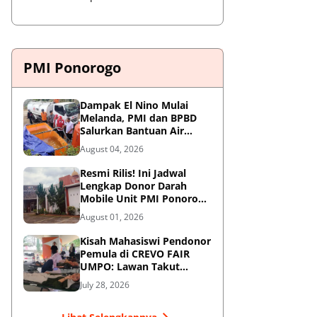
PMI Ponorogo
Dampak El Nino Mulai
Melanda, PMI dan BPBD
Salurkan Bantuan Air
Bersih ke Desa Terdampak
August 04, 2026
di Ponorogo
Resmi Rilis! Ini Jadwal
Lengkap Donor Darah
Mobile Unit PMI Ponorogo
Agustus 2026
August 01, 2026
Kisah Mahasiswi Pendonor
Pemula di CREVO FAIR
UMPO: Lawan Takut
Jarum Suntik demi
July 28, 2026
Kemanusiaan