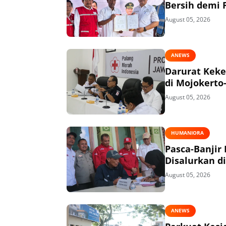
Bersih demi P
August 05, 2026
ANEWS
Darurat Keke
di Mojokerto
August 05, 2026
HUMANIORA
Pasca-Banjir
Disalurkan di
August 05, 2026
ANEWS