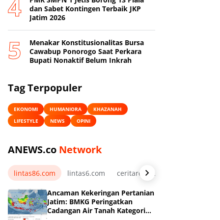
dan Sabet Kontingen Terbaik JKP
Jatim 2026
Menakar Konstitusionalitas Bursa
Cawabup Ponorogo Saat Perkara
Bupati Nonaktif Belum Inkrah
Tag Terpopuler
EKONOMI
HUMANIORA
KHAZANAH
LIFESTYLE
NEWS
OPINI
ANEWS.co
Network
lintas86.com
lintas6.com
ceritarelawan.my.id
Ancaman Kekeringan Pertanian
Jatim: BMKG Peringatkan
Cadangan Air Tanah Kategori
Kurang