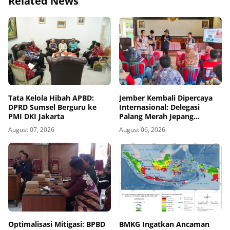
Related News
Tata Kelola Hibah APBD:
Jember Kembali Dipercaya
DPRD Sumsel Berguru ke
Internasional: Delegasi
PMI DKI Jakarta
Palang Merah Jepang
Perkuat Kesiapsiagaan
August 07, 2026
August 06, 2026
Bencana di Kawasan Pesisir
dan Sekolah
Optimalisasi Mitigasi: BPBD
BMKG Ingatkan Ancaman