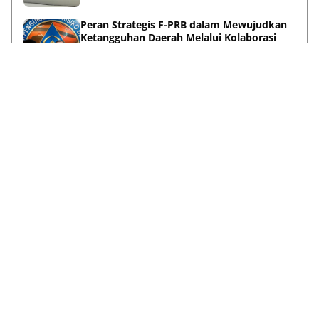
Peran Strategis F-PRB dalam Mewujudkan
Ketangguhan Daerah Melalui Kolaborasi
Pentahelix
May 15, 2026
Lihat Selengkapnya
Failed to load posts.
Tentang Kami
Disclaimer
Privacy Policy
Terms & Conditions
Pedoman Media Siber
Kontak Kami