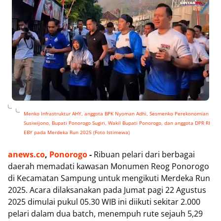
Menko Infrastruktur AHY, anggota BPK Nyoman Adhi, Sesmenko Perekonomian
Susiwijono, Bupati Ponorogo Sugiri, Wakil Bupati Ponorogo, dan anggota DPR RI
EBY pada Merdeka Run 2025 (Foto Istimewa)
anews.co
,
Ponorogo
-
Ribuan pelari dari berbagai
daerah memadati kawasan Monumen Reog Ponorogo
di Kecamatan Sampung untuk mengikuti Merdeka Run
2025. Acara dilaksanakan pada Jumat pagi 22 Agustus
2025 dimulai pukul 05.30 WIB ini diikuti sekitar 2.000
pelari dalam dua batch, menempuh rute sejauh 5,29