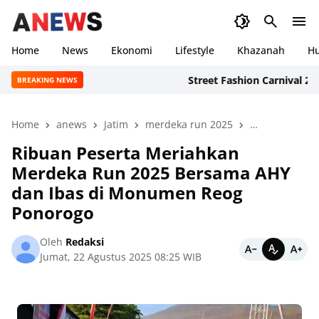
Home
News
Ekonomi
Lifestyle
Khazanah
H
Street Fashion Carnival 2026: I
BREAKING NEWS
Home
anews
Jatim
merdeka run 2025
Monumen Reo
Ribuan Peserta Meriahkan
Merdeka Run 2025 Bersama AHY
dan Ibas di Monumen Reog
Ponorogo
Oleh
Redaksi
Jumat, 22 Agustus 2025 08:25 WIB