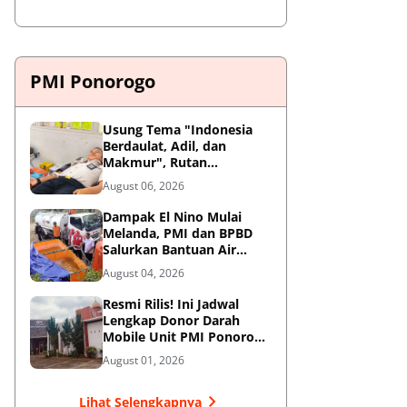
PMI Ponorogo
Usung Tema "Indonesia
Berdaulat, Adil, dan
Makmur", Rutan
Ponorogo Gelar Donor
August 06, 2026
Darah Kemanusiaan
Sambut HUT RI ke-81
Dampak El Nino Mulai
Melanda, PMI dan BPBD
Salurkan Bantuan Air
Bersih ke Desa Terdampak
August 04, 2026
di Ponorogo
Resmi Rilis! Ini Jadwal
Lengkap Donor Darah
Mobile Unit PMI Ponorogo
Agustus 2026
August 01, 2026
Lihat Selengkapnya