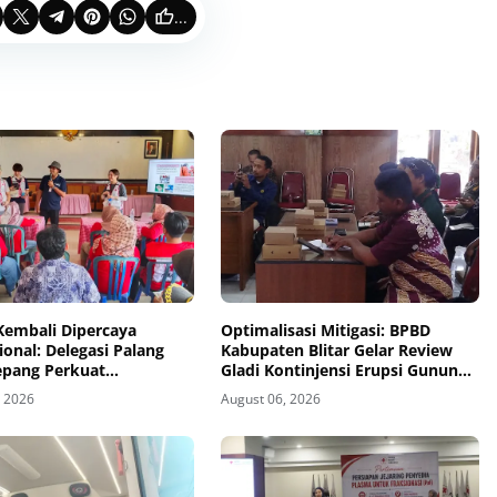
...
Kembali Dipercaya
Optimalisasi Mitigasi: BPBD
ional: Delegasi Palang
Kabupaten Blitar Gelar Review
epang Perkuat
Gladi Kontinjensi Erupsi Gunung
agaan Bencana di
Kelud
, 2026
August 06, 2026
 Pesisir dan Sekolah