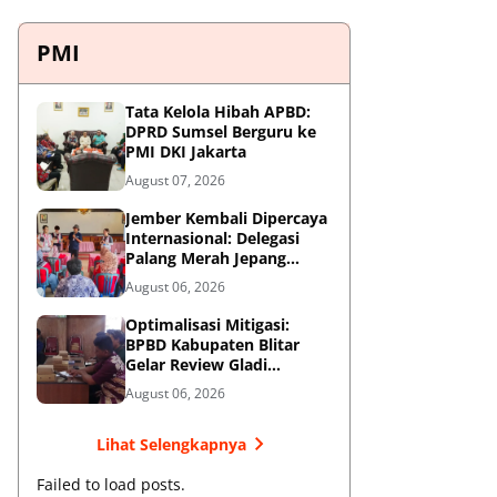
PMI
Tata Kelola Hibah APBD:
DPRD Sumsel Berguru ke
PMI DKI Jakarta
August 07, 2026
Jember Kembali Dipercaya
Internasional: Delegasi
Palang Merah Jepang
Perkuat Kesiapsiagaan
August 06, 2026
Bencana di Kawasan
Pesisir dan Sekolah
Optimalisasi Mitigasi:
BPBD Kabupaten Blitar
Gelar Review Gladi
Kontinjensi Erupsi Gunung
August 06, 2026
Kelud
Lihat Selengkapnya
Failed to load posts.