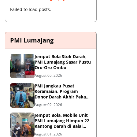
Failed to load posts.
PMI Lumajang
Jemput Bola Stok Darah,
PMI Lumajang Sasar Pustu
Oro-Oro Ombo
August 05, 2026
PMI Jangkau Pusat
Keramaian, Program
Donor Darah Akhir Pekan
di GM Plaza Lumajang
August 02, 2026
Disambut Antusias
Jemput Bola, Mobile Unit
PMI Lumajang Himpun 22
Kantong Darah di Balai
Desa Jatirejo Kunir
August 01, 2026