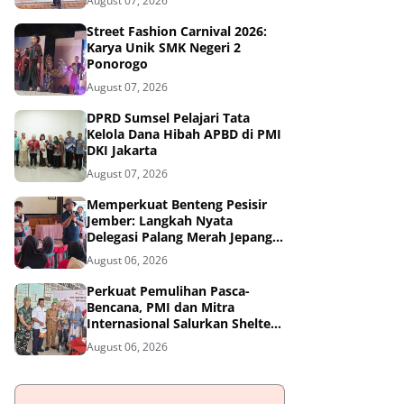
August 07, 2026
Street Fashion Carnival 2026:
Karya Unik SMK Negeri 2
Ponorogo
August 07, 2026
DPRD Sumsel Pelajari Tata
Kelola Dana Hibah APBD di PMI
DKI Jakarta
August 07, 2026
Memperkuat Benteng Pesisir
Jember: Langkah Nyata
Delegasi Palang Merah Jepang
Dampingi Relawan dan Sekolah
August 06, 2026
Tangguh Bencana
Perkuat Pemulihan Pasca-
Bencana, PMI dan Mitra
Internasional Salurkan Shelter
Toolkit untuk 1.200 Keluarga di
August 06, 2026
Aceh Utara