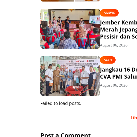
ANEWS
Jember Kemba
Merah Jepang
Pesisir dan S
August 06, 2026
ACEH
Jangkau 16 D
CVA PMI Salur
August 06, 2026
Failed to load posts.
Li
Post a Comment