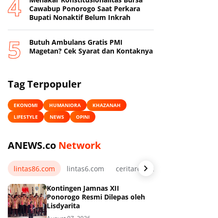
Cawabup Ponorogo Saat Perkara
Bupati Nonaktif Belum Inkrah
Butuh Ambulans Gratis PMI
Magetan? Cek Syarat dan Kontaknya
Tag Terpopuler
EKONOMI
HUMANIORA
KHAZANAH
LIFESTYLE
NEWS
OPINI
ANEWS.co
Network
lintas86.com
lintas6.com
ceritarelawan.my.id
Kontingen Jamnas XII
Ponorogo Resmi Dilepas oleh
Lisdyarita