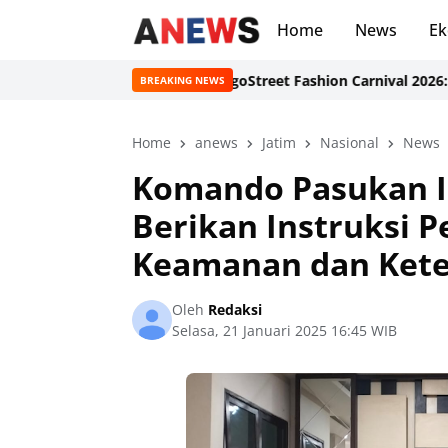
Home
News
Ek
ntingen Jamnas XII Ponorogo
Street Fashion Carnival 2026: Inova
BREAKING NEWS
Home
anews
Jatim
Nasional
News
Komando Pasukan I
Berikan Instruksi 
Keamanan dan Kete
Oleh
Redaksi
Selasa, 21 Januari 2025 16:45 WIB