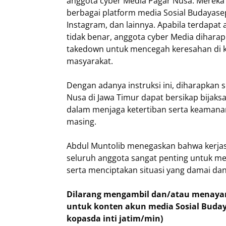
anggota cyber Media Pagar Nusa. Mereka d
berbagai platform media Sosial Budayasep
Instagram, dan lainnya. Apabila terdapat 
tidak benar, anggota cyber Media dihara
takedown untuk mencegah keresahan di 
masyarakat.
Dengan adanya instruksi ini, diharapkan 
Nusa di Jawa Timur dapat bersikap bijaks
dalam menjaga ketertiban serta keamanan
masing.
Abdul Muntolib menegaskan bahwa kerja
seluruh anggota sangat penting untuk m
serta menciptakan situasi yang damai da
Dilarang mengambil dan/atau menayang
untuk konten akun media Sosial Buday
kopasda inti jatim/min)