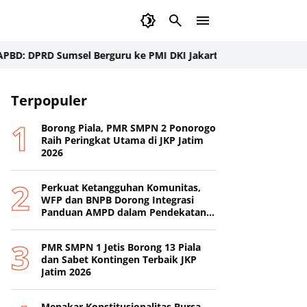
PRD Sumsel Berguru ke PMI DKI Jakarta
Rahasia Bisnis Es Teh M
Terpopuler
Borong Piala, PMR SMPN 2 Ponorogo
Raih Peringkat Utama di JKP Jatim
2026
Perkuat Ketangguhan Komunitas,
WFP dan BNPB Dorong Integrasi
Panduan AMPD dalam Pendekatan
Destana
PMR SMPN 1 Jetis Borong 13 Piala
dan Sabet Kontingen Terbaik JKP
Jatim 2026
Menakar Konstitusionalitas Bursa