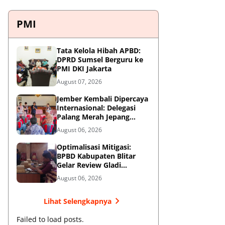
PMI
Tata Kelola Hibah APBD:
DPRD Sumsel Berguru ke
PMI DKI Jakarta
August 07, 2026
Jember Kembali Dipercaya
Internasional: Delegasi
Palang Merah Jepang
Perkuat Kesiapsiagaan
August 06, 2026
Bencana di Kawasan
Pesisir dan Sekolah
Optimalisasi Mitigasi:
BPBD Kabupaten Blitar
Gelar Review Gladi
Kontinjensi Erupsi Gunung
August 06, 2026
Kelud
Lihat Selengkapnya
Failed to load posts.