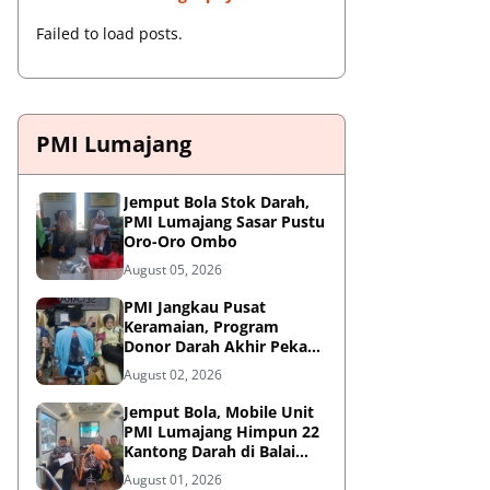
Failed to load posts.
PMI Lumajang
Jemput Bola Stok Darah,
PMI Lumajang Sasar Pustu
Oro-Oro Ombo
August 05, 2026
PMI Jangkau Pusat
Keramaian, Program
Donor Darah Akhir Pekan
di GM Plaza Lumajang
August 02, 2026
Disambut Antusias
Jemput Bola, Mobile Unit
PMI Lumajang Himpun 22
Kantong Darah di Balai
Desa Jatirejo Kunir
August 01, 2026