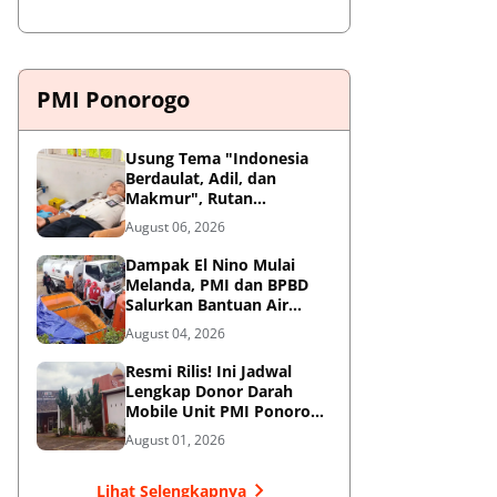
PMI Ponorogo
Usung Tema "Indonesia
Berdaulat, Adil, dan
Makmur", Rutan
Ponorogo Gelar Donor
August 06, 2026
Darah Kemanusiaan
Sambut HUT RI ke-81
Dampak El Nino Mulai
Melanda, PMI dan BPBD
Salurkan Bantuan Air
Bersih ke Desa Terdampak
August 04, 2026
di Ponorogo
Resmi Rilis! Ini Jadwal
Lengkap Donor Darah
Mobile Unit PMI Ponorogo
Agustus 2026
August 01, 2026
Lihat Selengkapnya