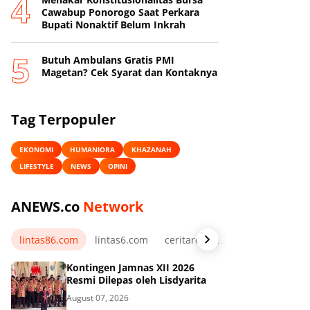
Cawabup Ponorogo Saat Perkara
Bupati Nonaktif Belum Inkrah
Butuh Ambulans Gratis PMI
Magetan? Cek Syarat dan Kontaknya
Tag Terpopuler
EKONOMI
HUMANIORA
KHAZANAH
LIFESTYLE
NEWS
OPINI
ANEWS.co
Network
lintas86.com
lintas6.com
ceritarelawan.my.id
Kontingen Jamnas XII 2026
Resmi Dilepas oleh Lisdyarita
August 07, 2026