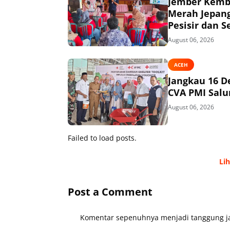
Jember Kemba
Merah Jepang
Pesisir dan S
August 06, 2026
ACEH
Jangkau 16 D
CVA PMI Salur
August 06, 2026
Failed to load posts.
Li
Post a Comment
Komentar sepenuhnya menjadi tanggung ja