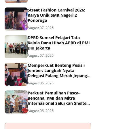
Street Fashion Carnival 2026:
Karya Unik SMK Negeri 2
Ponorogo
August 07, 2026
DPRD Sumsel Pelajari Tata
Kelola Dana Hibah APBD di PMI
DKI Jakarta
August 07, 2026
Memperkuat Benteng Pesisir
Jember: Langkah Nyata
Delegasi Palang Merah Jepang
Dampingi Relawan dan Sekolah
August 06, 2026
Tangguh Bencana
Perkuat Pemulihan Pasca-
Bencana, PMI dan Mitra
Internasional Salurkan Shelter
Toolkit untuk 1.200 Keluarga di
August 06, 2026
Aceh Utara