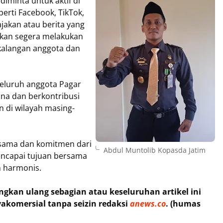
iminta untuk aktif di
erti Facebook, TikTok,
ajakan atau berita yang
pkan segera melakukan
kalangan anggota dan
seluruh anggota Pagar
ana dan berkontribusi
 di wilayah masing-
sama dan komitmen dari
Abdul Muntolib Kopasda Jatim
encapai tujuan bersama
n harmonis.
kan ulang sebagian atau keseluruhan artikel ini
akomersial tanpa seizin redaksi
anews.co
. (humas