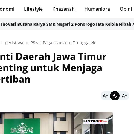
onomi
Lifestyle
Khazanah
Humaniora
Opini
si Busana Karya SMK Negeri 2 Ponorogo
Tata Kelola Hibah APBD: D
peristiwa
PSNU Pagar Nusa
Trenggalek
nti Daerah Jawa Timur
Penting untuk Menjaga
rtiban