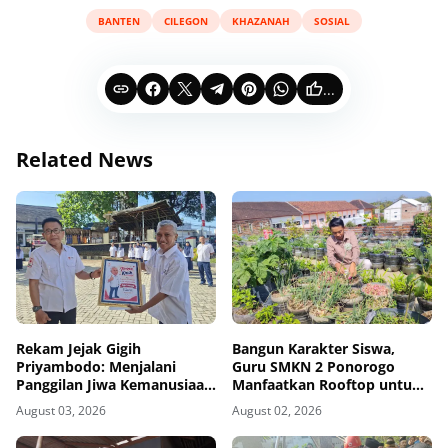
BANTEN
CILEGON
KHAZANAH
SOSIAL
...
Related News
Rekam Jejak Gigih
Bangun Karakter Siswa,
Priyambodo: Menjalani
Guru SMKN 2 Ponorogo
Panggilan Jiwa Kemanusiaan
Manfaatkan Rooftop untuk
dari Bangku Sekolah hingga
Ketahanan Pangan
August 03, 2026
August 02, 2026
Purna Tugas di PMI