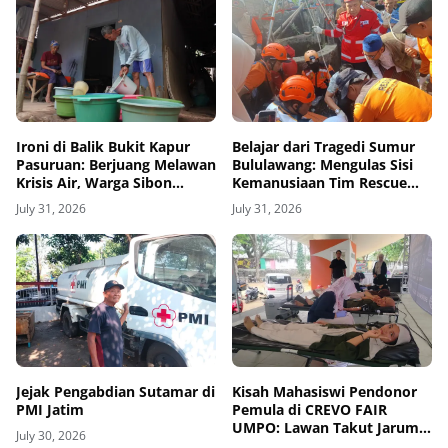
Ironi di Balik Bukit Kapur
Belajar dari Tragedi Sumur
Pasuruan: Berjuang Melawan
Bululawang: Mengulas Sisi
Krisis Air, Warga Sibon
Kemanusiaan Tim Rescue
Bertahan Hidup Lewat
dan Pentingnya Amankan
July 31, 2026
July 31, 2026
Selang Kemanusiaan
Sumur Aktif di Permukiman
Jejak Pengabdian Sutamar di
Kisah Mahasiswi Pendonor
PMI Jatim
Pemula di CREVO FAIR
UMPO: Lawan Takut Jarum
July 30, 2026
Suntik demi Kemanusiaan