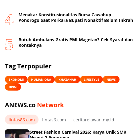
Menakar Konstitusionalitas Bursa Cawabup
Ponorogo Saat Perkara Bupati Nonaktif Belum Inkrah
Butuh Ambulans Gratis PMI Magetan? Cek Syarat dan
Kontaknya
Tag Terpopuler
EKONOMI
HUMANIORA
KHAZANAH
LIFESTYLE
NEWS
OPINI
ANEWS.co
Network
lintas86.com
lintas6.com
ceritarelawan.my.id
Street Fashion Carnival 2026: Karya Unik SMK
Negeri 2 Ponorogo