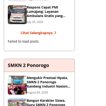
Respons Cepat PMI
Lumajang: Layanan
Ambulans Gratis yang
Wajib Diketahui Warga
July 29, 2026
Lihat Selengkapnya
Failed to load posts.
SMKN 2 Ponorogo
Mengukir Prestasi Nyata,
SMKN 2 Ponorogo
Gandeng Industri Nasional
Demi Sesuaikan
August 04, 2026
Kurikulum dengan
Kebutuhan Dunia Kerja
Bangun Karakter Siswa,
Guru SMKN 2 Ponorogo