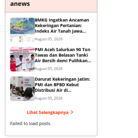
anews
BMKG Ingatkan Ancaman
Kekeringan Pertanian:
Indeks Air Tanah Jawa
Timur Agustus 2026
August 05, 2026
Masuk Kategori Kurang
PMI Aceh Salurkan 90 Ton
Tawas dan Belasan Tanki
Air Bersih demi Pulihkan
Krisis Air Pasca-Banjir di
August 05, 2026
Aceh Tamiang
Darurat Kekeringan Jatim:
PMI dan BPBD Kebut
Distribusi Air di
Mojokerto-Pasuruan
August 05, 2026
Lihat Selengkapnya
Failed to load posts.