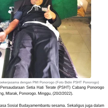
bekerjasama dengan PMI Ponorogo (Foto Bidin PSHT Ponorogo)
Persaudaraan Setia Hati Terate (PSHT) Cabang Ponorogo
g, Mlarak, Ponorogo. Minggu, (20/2/2022).
rasa Sosial Budayamembantu sesama. Sekaligus juga dalam