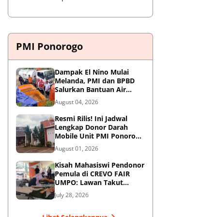
PMI Ponorogo
Dampak El Nino Mulai
Melanda, PMI dan BPBD
Salurkan Bantuan Air
Bersih ke Desa Terdampak
August 04, 2026
di Ponorogo
Resmi Rilis! Ini Jadwal
Lengkap Donor Darah
Mobile Unit PMI Ponorogo
Agustus 2026
August 01, 2026
Kisah Mahasiswi Pendonor
Pemula di CREVO FAIR
UMPO: Lawan Takut
Jarum Suntik demi
July 28, 2026
Kemanusiaan