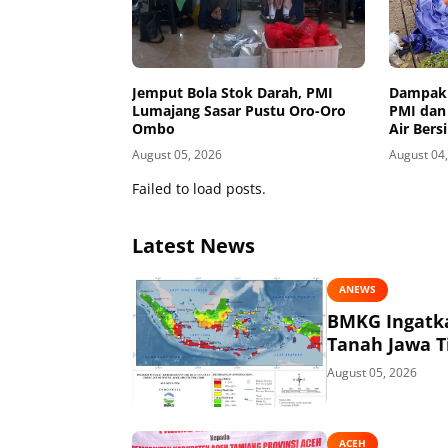
Jemput Bola Stok Darah, PMI
Dampak 
Lumajang Sasar Pustu Oro-Oro
PMI dan
Ombo
Air Bers
Ponoro
August 05, 2026
August 04
Failed to load posts.
Latest News
ANEWS
BMKG Ingatka
Tanah Jawa T
August 05, 2026
ACEH