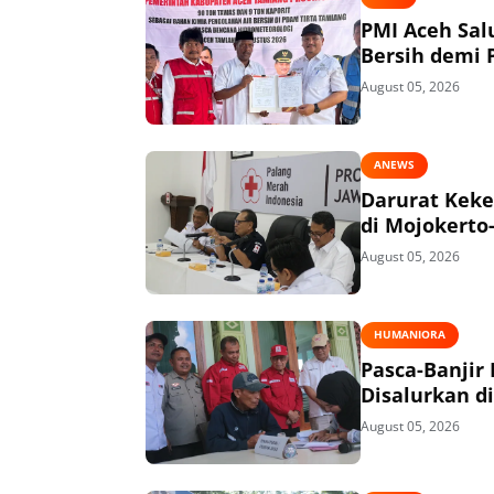
PMI Aceh Sal
Bersih demi P
August 05, 2026
ANEWS
Darurat Keke
di Mojokerto
August 05, 2026
HUMANIORA
Pasca-Banjir
Disalurkan di
August 05, 2026