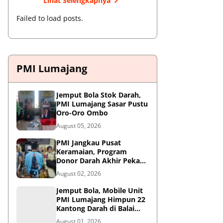
Lihat Selengkapnya
Failed to load posts.
PMI Lumajang
Jemput Bola Stok Darah,
PMI Lumajang Sasar Pustu
Oro-Oro Ombo
August 05, 2026
PMI Jangkau Pusat
Keramaian, Program
Donor Darah Akhir Pekan
di GM Plaza Lumajang
August 02, 2026
Disambut Antusias
Jemput Bola, Mobile Unit
PMI Lumajang Himpun 22
Kantong Darah di Balai
Desa Jatirejo Kunir
August 01, 2026