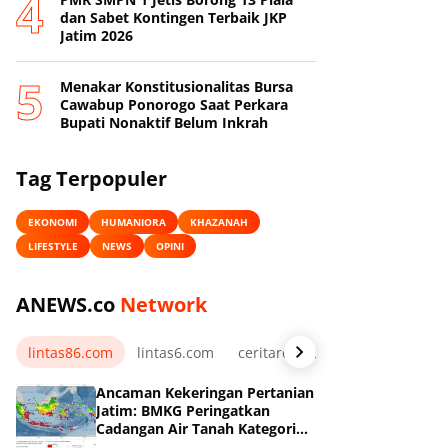
dan Sabet Kontingen Terbaik JKP
Jatim 2026
Menakar Konstitusionalitas Bursa
Cawabup Ponorogo Saat Perkara
Bupati Nonaktif Belum Inkrah
Tag Terpopuler
EKONOMI
HUMANIORA
KHAZANAH
LIFESTYLE
NEWS
OPINI
ANEWS.co
Network
lintas86.com
lintas6.com
ceritarelawan.my.id
Ancaman Kekeringan Pertanian
Jatim: BMKG Peringatkan
Cadangan Air Tanah Kategori
Kurang