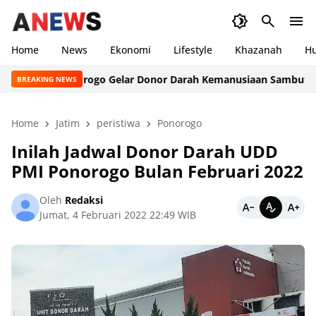
Home
News
Ekonomi
Lifestyle
Khazanah
H
 Rutan Ponorogo Gelar Donor Darah Kemanusiaan Sambut HUT RI
BREAKING NEWS
Home
Jatim
peristiwa
Ponorogo
Inilah Jadwal Donor Darah UDD
PMI Ponorogo Bulan Februari 2022
Oleh
Redaksi
Jumat, 4 Februari 2022 22:49 WIB