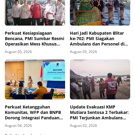
Perkuat Kesiapsiagaan
Hari Jadi Kabupaten Blitar
Bencana, PMI Sumbar Resmi
ke-702: PMI Siagakan
Operasikan Mess Khusus
Ambulans dan Personel di
Relawan Kemanusiaan
Area Pisowanan Agung
August 05, 2026
August 05, 2026
Perkuat Ketangguhan
Update Evakuasi KMP
Komunitas, WFP dan BNPB
Mutiara Sentosa 2 Terbakar:
Dorong Integrasi Panduan
PMI Terjunkan Ambulans
AMPD dalam Pendekatan
dan Personel
August 04, 2026
August 02, 2026
Destana