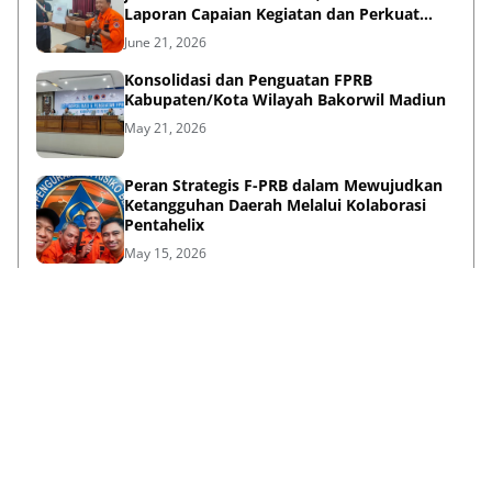
Laporan Capaian Kegiatan dan Perkuat
Sinergi Pentahelix
June 21, 2026
Konsolidasi dan Penguatan FPRB
Kabupaten/Kota Wilayah Bakorwil Madiun
May 21, 2026
Peran Strategis F-PRB dalam Mewujudkan
Ketangguhan Daerah Melalui Kolaborasi
Pentahelix
May 15, 2026
Lihat Selengkapnya
Failed to load posts.