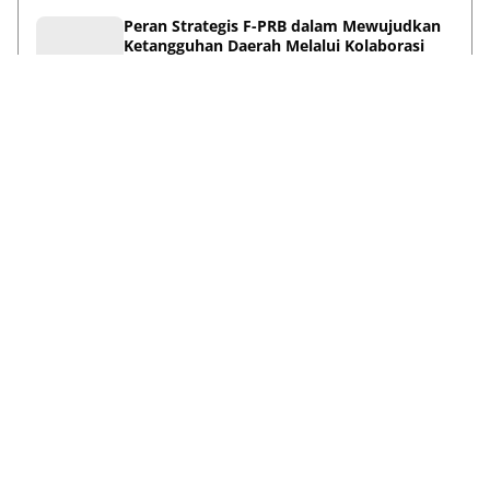
Peran Strategis F-PRB dalam Mewujudkan
Ketangguhan Daerah Melalui Kolaborasi
Pentahelix
May 15, 2026
Lihat Selengkapnya
Failed to load posts.
Tentang Kami
Disclaimer
Privacy Policy
Terms & Conditions
Pedoman Media Siber
Kontak Kami
© 2026
ANews.co
| All rights reserved.