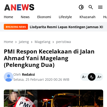
Home
News
Ekonomi
Lifestyle
Khazanah
H
Lisdyarita Resmi Lepas Kontingen Jamnas XII Ponor
BREAKING NEWS
Home
Jateng
Magelang
peristiwa
PMI Respon Kecelakaan di Jalan
Ahmad Yani Magelang
(Pelengkung Dua)
Oleh
Redaksi
Selasa, 25 Februari 2020 00:26 WIB