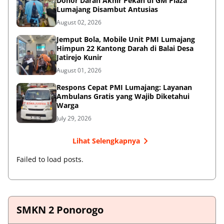
Donor Darah Akhir Pekan di GM Plaza
Lumajang Disambut Antusias
August 02, 2026
Jemput Bola, Mobile Unit PMI Lumajang
Himpun 22 Kantong Darah di Balai Desa
Jatirejo Kunir
August 01, 2026
Respons Cepat PMI Lumajang: Layanan
Ambulans Gratis yang Wajib Diketahui
Warga
July 29, 2026
Lihat Selengkapnya
Failed to load posts.
SMKN 2 Ponorogo