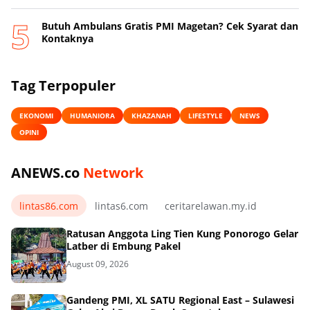
Butuh Ambulans Gratis PMI Magetan? Cek Syarat dan
Kontaknya
Tag Terpopuler
EKONOMI
HUMANIORA
KHAZANAH
LIFESTYLE
NEWS
OPINI
ANEWS.co
Network
lintas86.com
lintas6.com
ceritarelawan.my.id
Ratusan Anggota Ling Tien Kung Ponorogo Gelar
Latber di Embung Pakel
August 09, 2026
Gandeng PMI, XL SATU Regional East – Sulawesi