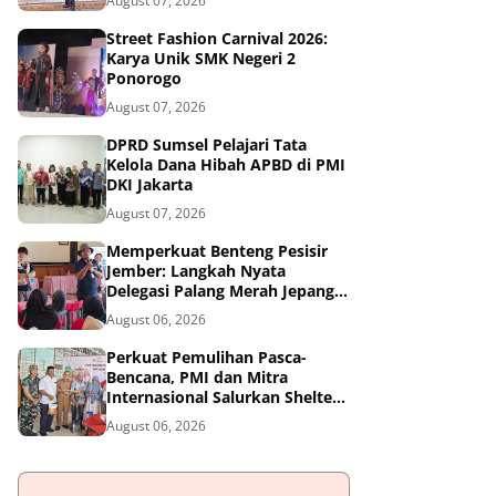
August 07, 2026
Street Fashion Carnival 2026:
Karya Unik SMK Negeri 2
Ponorogo
August 07, 2026
DPRD Sumsel Pelajari Tata
Kelola Dana Hibah APBD di PMI
DKI Jakarta
August 07, 2026
Memperkuat Benteng Pesisir
Jember: Langkah Nyata
Delegasi Palang Merah Jepang
Dampingi Relawan dan Sekolah
August 06, 2026
Tangguh Bencana
Perkuat Pemulihan Pasca-
Bencana, PMI dan Mitra
Internasional Salurkan Shelter
Toolkit untuk 1.200 Keluarga di
August 06, 2026
Aceh Utara