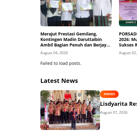
Merajut Prestasi Gemilang,
PORSADI
Kontingen Madin Daruttaibin
2026: M
Ambil Bagian Penuh dan Berjaya
Sukses R
dalam Seleksi PORSADIN
Putra W
August 04, 2026
August 02
Campurdarat 2026
Failed to load posts.
Latest News
ANEWS
Lisdyarita R
August 07, 2026