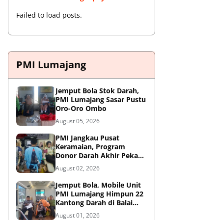
Failed to load posts.
PMI Lumajang
Jemput Bola Stok Darah,
PMI Lumajang Sasar Pustu
Oro-Oro Ombo
August 05, 2026
PMI Jangkau Pusat
Keramaian, Program
Donor Darah Akhir Pekan
di GM Plaza Lumajang
August 02, 2026
Disambut Antusias
Jemput Bola, Mobile Unit
PMI Lumajang Himpun 22
Kantong Darah di Balai
Desa Jatirejo Kunir
August 01, 2026