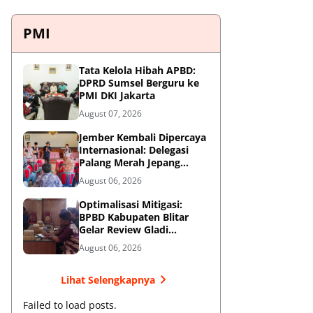
PMI
Tata Kelola Hibah APBD:
DPRD Sumsel Berguru ke
PMI DKI Jakarta
August 07, 2026
Jember Kembali Dipercaya
Internasional: Delegasi
Palang Merah Jepang
Perkuat Kesiapsiagaan
August 06, 2026
Bencana di Kawasan
Pesisir dan Sekolah
Optimalisasi Mitigasi:
BPBD Kabupaten Blitar
Gelar Review Gladi
Kontinjensi Erupsi Gunung
August 06, 2026
Kelud
Lihat Selengkapnya
Failed to load posts.