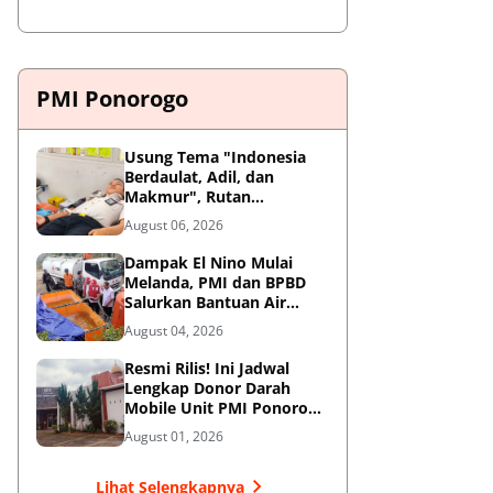
PMI Ponorogo
Usung Tema "Indonesia
Berdaulat, Adil, dan
Makmur", Rutan
Ponorogo Gelar Donor
August 06, 2026
Darah Kemanusiaan
Sambut HUT RI ke-81
Dampak El Nino Mulai
Melanda, PMI dan BPBD
Salurkan Bantuan Air
Bersih ke Desa Terdampak
August 04, 2026
di Ponorogo
Resmi Rilis! Ini Jadwal
Lengkap Donor Darah
Mobile Unit PMI Ponorogo
Agustus 2026
August 01, 2026
Lihat Selengkapnya