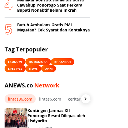
Cawabup Ponorogo Saat Perkara
Bupati Nonaktif Belum Inkrah
Butuh Ambulans Gratis PMI
Magetan? Cek Syarat dan Kontaknya
Tag Terpopuler
EKONOMI
HUMANIORA
KHAZANAH
LIFESTYLE
NEWS
OPINI
ANEWS.co
Network
lintas86.com
lintas6.com
ceritarelawan.my.id
Kontingen Jamnas XII
Ponorogo Resmi Dilepas oleh
Lisdyarita