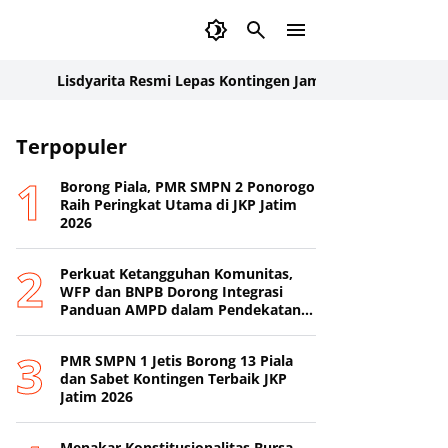
Lisdyarita Resmi Lepas Kontingen Jamnas XII Ponorogo
Street Fa
Terpopuler
Borong Piala, PMR SMPN 2 Ponorogo
Raih Peringkat Utama di JKP Jatim
2026
Perkuat Ketangguhan Komunitas,
WFP dan BNPB Dorong Integrasi
Panduan AMPD dalam Pendekatan
Destana
PMR SMPN 1 Jetis Borong 13 Piala
dan Sabet Kontingen Terbaik JKP
Jatim 2026
Menakar Konstitusionalitas Bursa