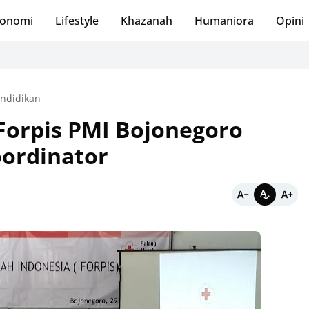
onomi
Lifestyle
Khazanah
Humaniora
Opini
ndidikan
, Forpis PMI Bojonegoro
oordinator