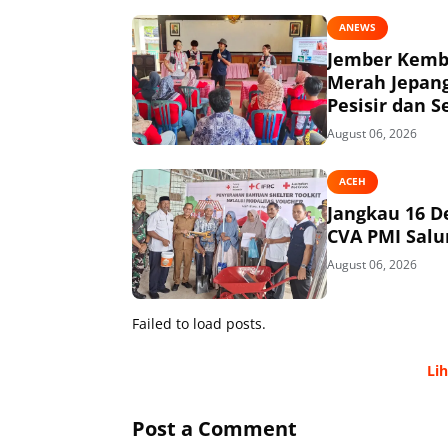
ANEWS
Jember Kemba
Merah Jepang
Pesisir dan S
August 06, 2026
ACEH
Jangkau 16 D
CVA PMI Salur
August 06, 2026
Failed to load posts.
Li
Post a Comment