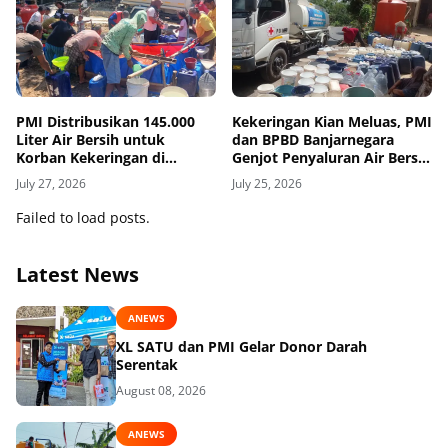
PMI Distribusikan 145.000
Kekeringan Kian Meluas, PMI
Liter Air Bersih untuk
dan BPBD Banjarnegara
Korban Kekeringan di
Genjot Penyaluran Air Bersih
Grobogan
untuk Penuhi Kebutuhan
July 27, 2026
July 25, 2026
Pokok Warga
Failed to load posts.
Latest News
ANEWS
XL SATU dan PMI Gelar Donor Darah
Serentak
August 08, 2026
ANEWS