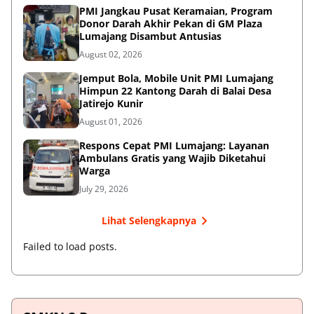
PMI Jangkau Pusat Keramaian, Program
Donor Darah Akhir Pekan di GM Plaza
Lumajang Disambut Antusias
August 02, 2026
Jemput Bola, Mobile Unit PMI Lumajang
Himpun 22 Kantong Darah di Balai Desa
Jatirejo Kunir
August 01, 2026
Respons Cepat PMI Lumajang: Layanan
Ambulans Gratis yang Wajib Diketahui
Warga
July 29, 2026
Lihat Selengkapnya
Failed to load posts.