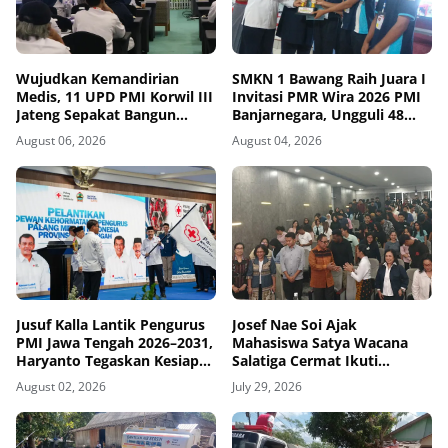
Wujudkan Kemandirian
SMKN 1 Bawang Raih Juara I
Medis, 11 UPD PMI Korwil III
Invitasi PMR Wira 2026 PMI
Jateng Sepakat Bangun
Banjarnegara, Ungguli 48
Jejaring Plasma Fraksionasi
Tim
August 06, 2026
August 04, 2026
Berkualitas CPOB
Jusuf Kalla Lantik Pengurus
Josef Nae Soi Ajak
PMI Jawa Tengah 2026–2031,
Mahasiswa Satya Wacana
Haryanto Tegaskan Kesiapan
Salatiga Cermat Ikuti
Abdi Kemanusiaan
Dinamika Geopolitik Global
August 02, 2026
July 29, 2026