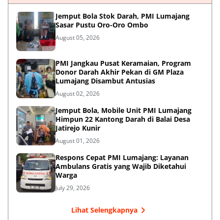
Jemput Bola Stok Darah, PMI Lumajang
Sasar Pustu Oro-Oro Ombo
August 05, 2026
PMI Jangkau Pusat Keramaian, Program
Donor Darah Akhir Pekan di GM Plaza
Lumajang Disambut Antusias
August 02, 2026
Jemput Bola, Mobile Unit PMI Lumajang
Himpun 22 Kantong Darah di Balai Desa
Jatirejo Kunir
August 01, 2026
Respons Cepat PMI Lumajang: Layanan
Ambulans Gratis yang Wajib Diketahui
Warga
July 29, 2026
Lihat Selengkapnya