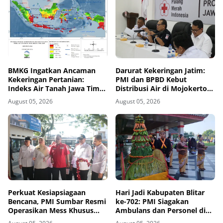
BMKG Ingatkan Ancaman
Darurat Kekeringan Jatim:
Kekeringan Pertanian:
PMI dan BPBD Kebut
Indeks Air Tanah Jawa Timur
Distribusi Air di Mojokerto-
Agustus 2026 Masuk
Pasuruan
August 05, 2026
August 05, 2026
Kategori Kurang
Perkuat Kesiapsiagaan
Hari Jadi Kabupaten Blitar
Bencana, PMI Sumbar Resmi
ke-702: PMI Siagakan
Operasikan Mess Khusus
Ambulans dan Personel di
Relawan Kemanusiaan
Area Pisowanan Agung