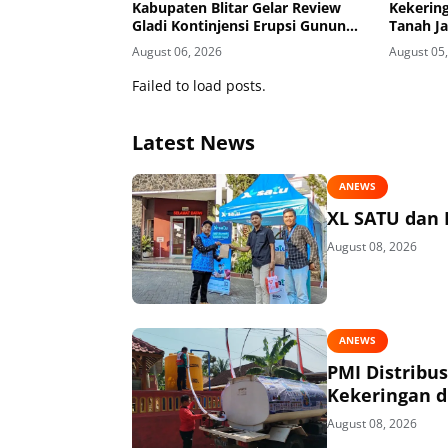
Kabupaten Blitar Gelar Review
Kekering
Gladi Kontinjensi Erupsi Gunung
Tanah J
Kelud
Masuk K
August 06, 2026
August 05
Failed to load posts.
Latest News
ANEWS
XL SATU dan 
August 08, 2026
ANEWS
PMI Distribu
Kekeringan di
August 08, 2026