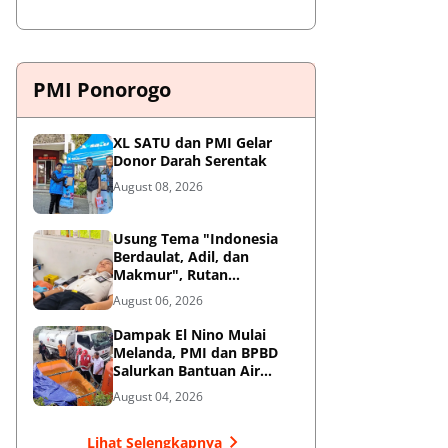
PMI Ponorogo
XL SATU dan PMI Gelar
Donor Darah Serentak
August 08, 2026
Usung Tema "Indonesia
Berdaulat, Adil, dan
Makmur", Rutan
Ponorogo Gelar Donor
August 06, 2026
Darah Kemanusiaan
Sambut HUT RI ke-81
Dampak El Nino Mulai
Melanda, PMI dan BPBD
Salurkan Bantuan Air
Bersih ke Desa Terdampak
August 04, 2026
di Ponorogo
Lihat Selengkapnya