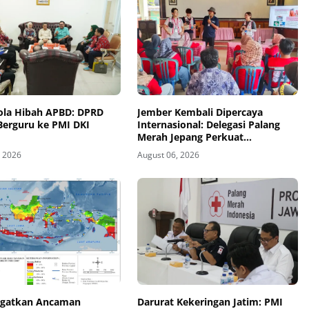
lola Hibah APBD: DPRD
Jember Kembali Dipercaya
Berguru ke PMI DKI
Internasional: Delegasi Palang
Merah Jepang Perkuat
Kesiapsiagaan Bencana di
, 2026
August 06, 2026
Kawasan Pesisir dan Sekolah
gatkan Ancaman
Darurat Kekeringan Jatim: PMI