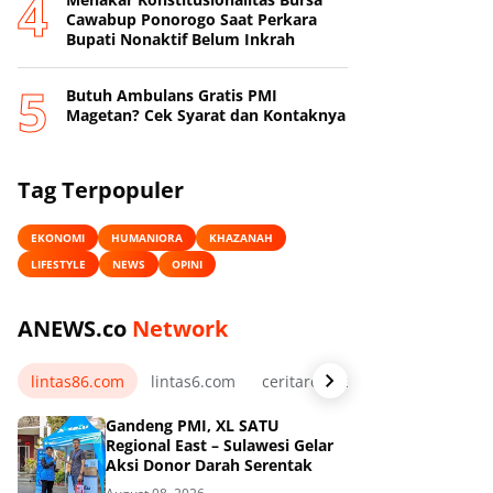
Cawabup Ponorogo Saat Perkara
Bupati Nonaktif Belum Inkrah
Butuh Ambulans Gratis PMI
Magetan? Cek Syarat dan Kontaknya
Tag Terpopuler
EKONOMI
HUMANIORA
KHAZANAH
LIFESTYLE
NEWS
OPINI
ANEWS.co
Network
lintas86.com
lintas6.com
ceritarelawan.my.id
Gandeng PMI, XL SATU
Regional East – Sulawesi Gelar
Aksi Donor Darah Serentak