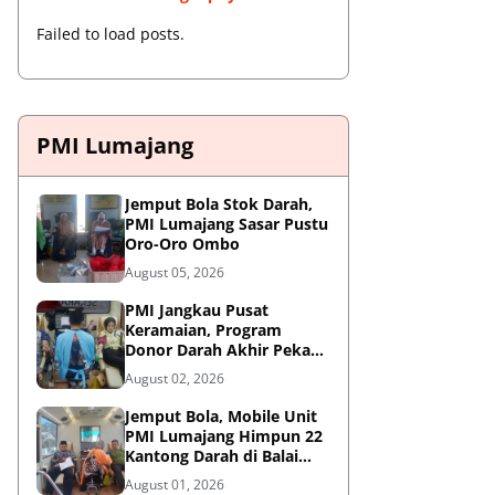
Failed to load posts.
PMI Lumajang
Jemput Bola Stok Darah,
PMI Lumajang Sasar Pustu
Oro-Oro Ombo
August 05, 2026
PMI Jangkau Pusat
Keramaian, Program
Donor Darah Akhir Pekan
di GM Plaza Lumajang
August 02, 2026
Disambut Antusias
Jemput Bola, Mobile Unit
PMI Lumajang Himpun 22
Kantong Darah di Balai
Desa Jatirejo Kunir
August 01, 2026