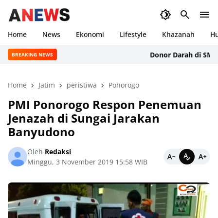
Home
News
Ekonomi
Lifestyle
Khazanah
H
Donor Darah di SMAN 1 
BREAKING NEWS
Home
Jatim
peristiwa
Ponorogo
PMI Ponorogo Respon Penemuan
Jenazah di Sungai Jarakan
Banyudono
Oleh
Redaksi
Minggu, 3 November 2019 15:58 WIB