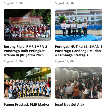
Sesuaikan Kurikulum
August 07, 2026
August 04, 2026
dengan Kebutuhan Dunia
Kerja
Borong Piala, PMR SMPN 2
Peringati HUT ke-66, SMAN 1
Ponorogo Raih Peringkat
Ponorogo Gandeng PMI dan
Utama di JKP Jatim 2026
4 Lembaga Strategis
Tegakkan Sekolah
August 02, 2026
August 01, 2026
Berintegritas, Sesmenko
Dorong Sinergi Alumni
Nasional
Panen Prestasi, PMR Madya
Josef Nae Soi Ajak