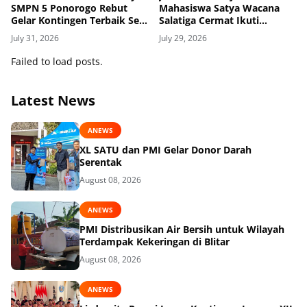
SMPN 5 Ponorogo Rebut
Mahasiswa Satya Wacana
Gelar Kontingen Terbaik Se-
Salatiga Cermat Ikuti
Jawa Timur
Dinamika Geopolitik Global
July 31, 2026
July 29, 2026
Failed to load posts.
Latest News
ANEWS
XL SATU dan PMI Gelar Donor Darah
Serentak
August 08, 2026
ANEWS
PMI Distribusikan Air Bersih untuk Wilayah
Terdampak Kekeringan di Blitar
August 08, 2026
ANEWS