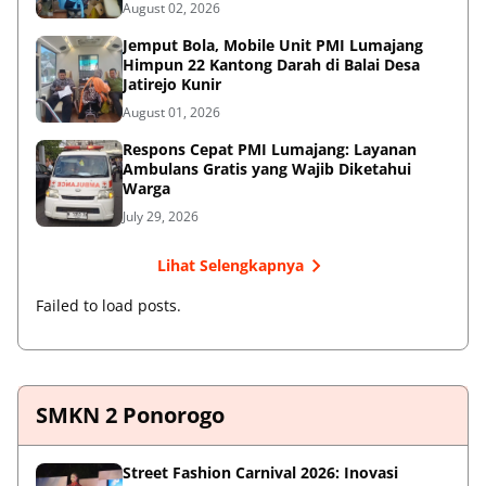
August 02, 2026
Jemput Bola, Mobile Unit PMI Lumajang
Himpun 22 Kantong Darah di Balai Desa
Jatirejo Kunir
August 01, 2026
Respons Cepat PMI Lumajang: Layanan
Ambulans Gratis yang Wajib Diketahui
Warga
July 29, 2026
Lihat Selengkapnya
Failed to load posts.
SMKN 2 Ponorogo
Street Fashion Carnival 2026: Inovasi