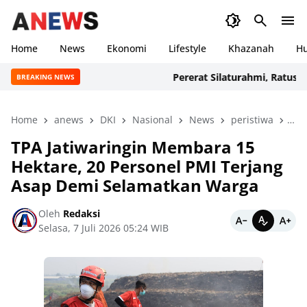
Home
News
Ekonomi
Lifestyle
Khazanah
H
Pererat Silaturahmi, Ratusan Ang
BREAKING NEWS
Home
anews
DKI
Nasional
News
peristiwa
PMI
TPA Jatiwaringin Membara 15
Hektare, 20 Personel PMI Terjang
Asap Demi Selamatkan Warga
Oleh
Redaksi
Selasa, 7 Juli 2026 05:24 WIB