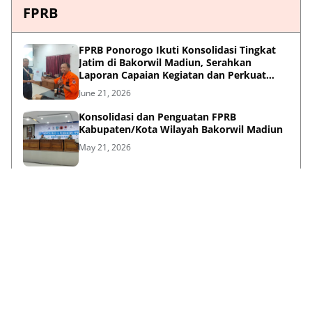
FPRB
FPRB Ponorogo Ikuti Konsolidasi Tingkat
Jatim di Bakorwil Madiun, Serahkan
Laporan Capaian Kegiatan dan Perkuat
Sinergi Pentahelix
June 21, 2026
Konsolidasi dan Penguatan FPRB
Kabupaten/Kota Wilayah Bakorwil Madiun
May 21, 2026
Peran Strategis F-PRB dalam Mewujudkan
Ketangguhan Daerah Melalui Kolaborasi
Pentahelix
May 15, 2026
Lihat Selengkapnya
Failed to load posts.