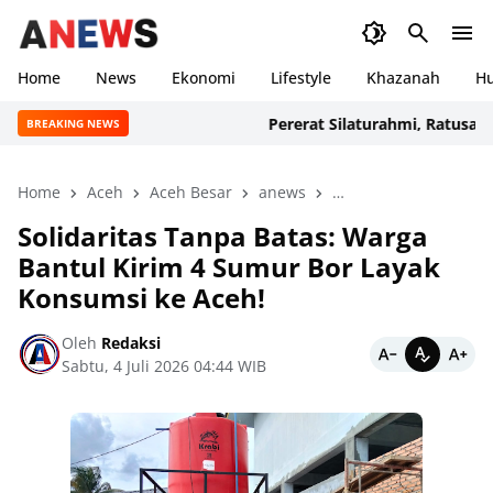
Home
News
Ekonomi
Lifestyle
Khazanah
H
Pererat Silaturahmi, Ratusan Angg
BREAKING NEWS
Home
Aceh
Aceh Besar
anews
Bencana Sumatera
Solidaritas Tanpa Batas: Warga
Bantul Kirim 4 Sumur Bor Layak
Konsumsi ke Aceh!
Oleh
Redaksi
Sabtu, 4 Juli 2026 04:44 WIB