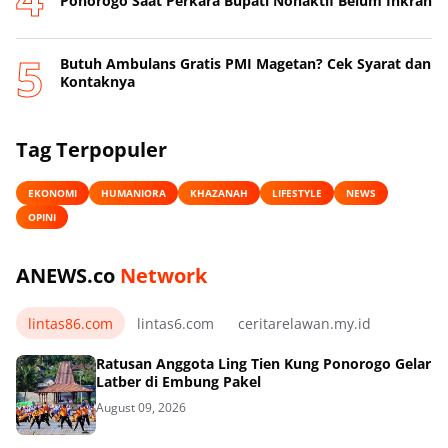
Ponorogo Saat Perkara Bupati Nonaktif Belum Inkrah
Butuh Ambulans Gratis PMI Magetan? Cek Syarat dan
Kontaknya
Tag Terpopuler
EKONOMI
HUMANIORA
KHAZANAH
LIFESTYLE
NEWS
OPINI
ANEWS.co
Network
lintas86.com
lintas6.com
ceritarelawan.my.id
Ratusan Anggota Ling Tien Kung Ponorogo Gelar
Latber di Embung Pakel
August 09, 2026