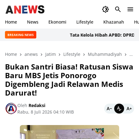
Home
News
Ekonomi
Lifestyle
Khazanah
H
Tata Kelola Hibah APBD: DPRD Sumsel Be
BREAKING NEWS
Home
anews
Jatim
Lifestyle
Muhammadiyah
Pend
Bukan Santri Biasa! Ratusan Siswa
Baru MBS Jetis Ponorogo
Digembleng Jadi Relawan Medis
Darurat!
Oleh
Redaksi
Rabu, 8 Juli 2026 04:10 WIB