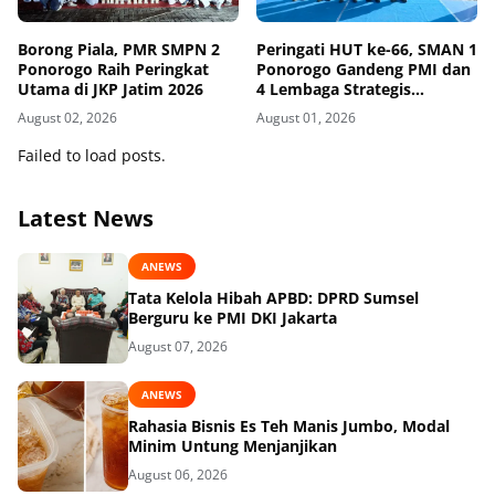
Borong Piala, PMR SMPN 2
Peringati HUT ke-66, SMAN 1
Ponorogo Raih Peringkat
Ponorogo Gandeng PMI dan
Utama di JKP Jatim 2026
4 Lembaga Strategis
Tegakkan Sekolah
August 02, 2026
August 01, 2026
Berintegritas, Sesmenko
Dorong Sinergi Alumni
Failed to load posts.
Nasional
Latest News
ANEWS
Tata Kelola Hibah APBD: DPRD Sumsel
Berguru ke PMI DKI Jakarta
August 07, 2026
ANEWS
Rahasia Bisnis Es Teh Manis Jumbo, Modal
Minim Untung Menjanjikan
August 06, 2026