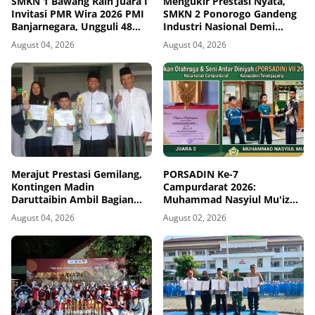
SMKN 1 Bawang Raih Juara I
Mengukir Prestasi Nyata,
Invitasi PMR Wira 2026 PMI
SMKN 2 Ponorogo Gandeng
Banjarnegara, Ungguli 48
Industri Nasional Demi
Tim
Sesuaikan Kurikulum
August 04, 2026
August 04, 2026
dengan Kebutuhan Dunia
Kerja
Merajut Prestasi Gemilang,
PORSADIN Ke-7
Kontingen Madin
Campurdarat 2026:
Daruttaibin Ambil Bagian
Muhammad Nasyiul Mu'iz
Penuh dan Berjaya dalam
Sukses Raih Juara 2 Tenis
August 04, 2026
August 02, 2026
Seleksi PORSADIN
Meja Putra Wustho
Campurdarat 2026