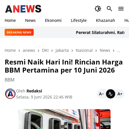
Home
News
Ekonomi
Lifestyle
Khazanah
H
Pererat Silaturahmi, Ratusan An
BREAKING NEWS
Home
anews
DKI
Jakarta
Nasional
News
peris
Resmi Naik Hari Ini! Rincian Harga
BBM Pertamina per 10 Juni 2026
BBM
Oleh
Redaksi
Selasa, 9 Juni 2026 22:46 WIB