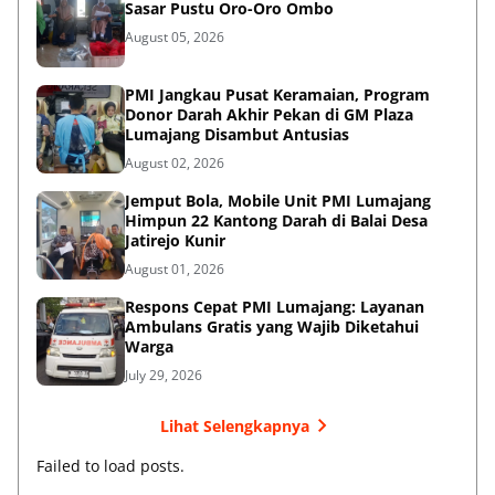
Sasar Pustu Oro-Oro Ombo
August 05, 2026
PMI Jangkau Pusat Keramaian, Program
Donor Darah Akhir Pekan di GM Plaza
Lumajang Disambut Antusias
August 02, 2026
Jemput Bola, Mobile Unit PMI Lumajang
Himpun 22 Kantong Darah di Balai Desa
Jatirejo Kunir
August 01, 2026
Respons Cepat PMI Lumajang: Layanan
Ambulans Gratis yang Wajib Diketahui
Warga
July 29, 2026
Lihat Selengkapnya
Failed to load posts.