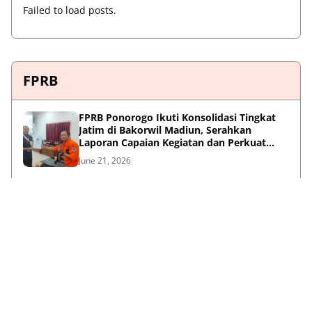
Failed to load posts.
FPRB
FPRB Ponorogo Ikuti Konsolidasi Tingkat
Jatim di Bakorwil Madiun, Serahkan
Laporan Capaian Kegiatan dan Perkuat
Sinergi Pentahelix
June 21, 2026
Konsolidasi dan Penguatan FPRB
Kabupaten/Kota Wilayah Bakorwil Madiun
May 21, 2026
Peran Strategis F-PRB dalam Mewujudkan
Ketangguhan Daerah Melalui Kolaborasi
Pentahelix
May 15, 2026