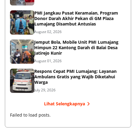
PMI Jangkau Pusat Keramaian, Program
Donor Darah Akhir Pekan di GM Plaza
Lumajang Disambut Antusias
August 02, 2026
Jemput Bola, Mobile Unit PMI Lumajang
Himpun 22 Kantong Darah di Balai Desa
Jatirejo Kunir
August 01, 2026
Respons Cepat PMI Lumajang: Layanan
Ambulans Gratis yang Wajib Diketahui
Warga
July 29, 2026
Lihat Selengkapnya
Failed to load posts.