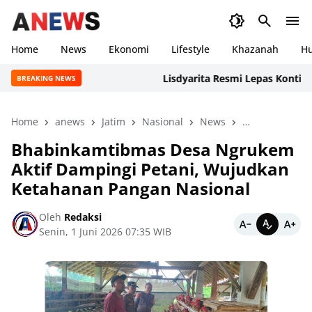
Home
News
Ekonomi
Lifestyle
Khazanah
H
Lisdyarita Resmi Lepas Kontingen Ja
BREAKING NEWS
Home
anews
Jatim
Nasional
News
peristiwa
P
Bhabinkamtibmas Desa Ngrukem
Aktif Dampingi Petani, Wujudkan
Ketahanan Pangan Nasional
Oleh
Redaksi
Senin, 1 Juni 2026 07:35 WIB