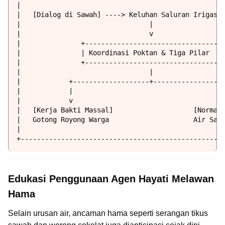
|                                                   
|   [Dialog di Sawah] ----> Keluhan Saluran Irigasi 
|                                |                  
|                                v                  
|               +---------------------------------+ 
|               | Koordinasi Poktan & Tiga Pilar  | 
|               +---------------------------------+ 
|                                |                  
|            +-------------------+------------------
|            |                                      
|            v                                      
|   [Kerja Bakti Massal]                    [Normali
|   Gotong Royong Warga                     Air Sawa
|                                                   
Edukasi Penggunaan Agen Hayati Melawan
Hama
Selain urusan air, ancaman hama seperti serangan tikus