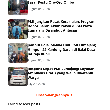
Sasar Pustu Oro-Oro Ombo
August 05, 2026
PMI Jangkau Pusat Keramaian, Program
Donor Darah Akhir Pekan di GM Plaza
Lumajang Disambut Antusias
August 02, 2026
Jemput Bola, Mobile Unit PMI Lumajang
Himpun 22 Kantong Darah di Balai Desa
Jatirejo Kunir
August 01, 2026
Respons Cepat PMI Lumajang: Layanan
Ambulans Gratis yang Wajib Diketahui
Warga
July 29, 2026
Lihat Selengkapnya
Failed to load posts.