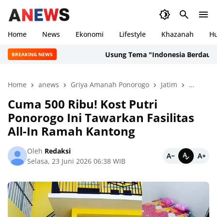
Home
News
Ekonomi
Lifestyle
Khazanah
H
Usung Tema "Indonesia Berdaulat, Adil,
BREAKING NEWS
Home
anews
Griya Amanah Ponorogo
Jatim
Nasiona
Cuma 500 Ribu! Kost Putri
Ponorogo Ini Tawarkan Fasilitas
All-In Ramah Kantong
Oleh
Redaksi
Selasa, 23 Juni 2026 06:38 WIB