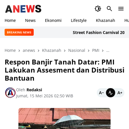
Home
News
Ekonomi
Lifestyle
Khazanah
H
Street Fashion Carnival 2026: Ino
BREAKING NEWS
Home
anews
Khazanah
Nasional
PMI
PMI Tanah 
Respon Banjir Tanah Datar: PMI
Lakukan Assesment dan Distribusi
Bantuan
Oleh
Redaksi
Jumat, 15 Mei 2026 02:50 WIB