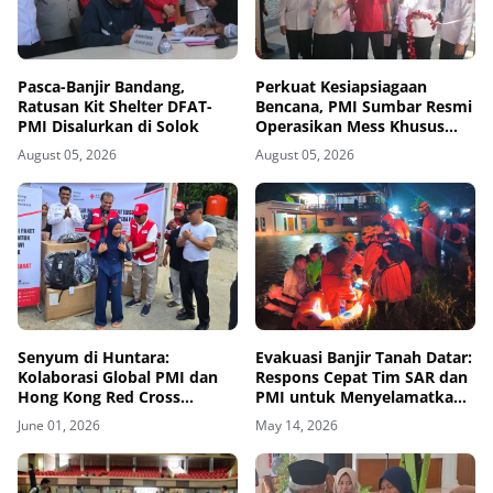
Pasca-Banjir Bandang,
Perkuat Kesiapsiagaan
Ratusan Kit Shelter DFAT-
Bencana, PMI Sumbar Resmi
PMI Disalurkan di Solok
Operasikan Mess Khusus
Relawan Kemanusiaan
August 05, 2026
August 05, 2026
Senyum di Huntara:
Evakuasi Banjir Tanah Datar:
Kolaborasi Global PMI dan
Respons Cepat Tim SAR dan
Hong Kong Red Cross
PMI untuk Menyelamatkan
Hidupkan Asa Pendidikan
Jiwa dan Mendukung
June 01, 2026
May 14, 2026
Anak Pesisir Selatan
Pemulihan