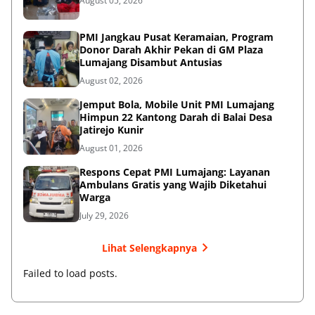
August 05, 2026
PMI Jangkau Pusat Keramaian, Program
Donor Darah Akhir Pekan di GM Plaza
Lumajang Disambut Antusias
August 02, 2026
Jemput Bola, Mobile Unit PMI Lumajang
Himpun 22 Kantong Darah di Balai Desa
Jatirejo Kunir
August 01, 2026
Respons Cepat PMI Lumajang: Layanan
Ambulans Gratis yang Wajib Diketahui
Warga
July 29, 2026
Lihat Selengkapnya
Failed to load posts.