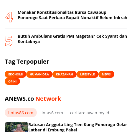
Menakar Konstitusionalitas Bursa Cawabup
Ponorogo Saat Perkara Bupati Nonaktif Belum Inkrah
Butuh Ambulans Gratis PMI Magetan? Cek Syarat dan
Kontaknya
Tag Terpopuler
EKONOMI
HUMANIORA
KHAZANAH
LIFESTYLE
NEWS
OPINI
ANEWS.co
Network
lintas86.com
lintas6.com
ceritarelawan.my.id
Ratusan Anggota Ling Tien Kung Ponorogo Gelar
Latber di Embung Pakel