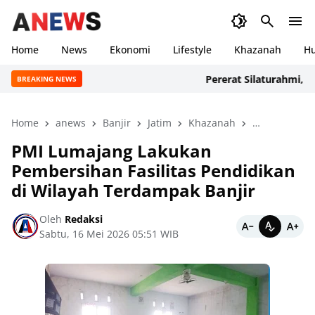
Home
News
Ekonomi
Lifestyle
Khazanah
H
Pererat Silaturahmi, Ratus
BREAKING NEWS
Home
anews
Banjir
Jatim
Khazanah
Lumajang
PMI Lumajang Lakukan
Pembersihan Fasilitas Pendidikan
di Wilayah Terdampak Banjir
Oleh
Redaksi
Sabtu, 16 Mei 2026 05:51 WIB