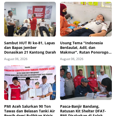
Sambut HUT RI ke-81, Lapas
Usung Tema "Indonesia
dan Bapas Jember
Berdaulat, Adil, dan
Donasikan 21 Kantong Darah
Makmur", Rutan Ponorogo
Gelar Donor Darah
August 06, 2026
August 06, 2026
Kemanusiaan Sambut HUT
RI ke-81
PMI Aceh Salurkan 90 Ton
Pasca-Banjir Bandang,
Tawas dan Belasan Tanki Air
Ratusan Kit Shelter DFAT-
Bersih demi Pulihkan Krisis
PMI Disalurkan di Solok