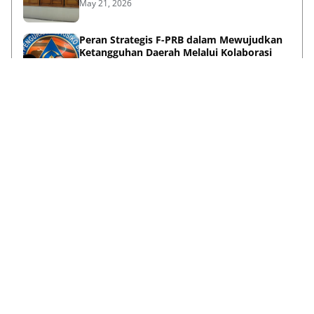
May 21, 2026
Peran Strategis F-PRB dalam Mewujudkan
Ketangguhan Daerah Melalui Kolaborasi
Pentahelix
May 15, 2026
Lihat Selengkapnya
Failed to load posts.
Tentang Kami
Disclaimer
Privacy Policy
Terms & Conditions
Pedoman Media Siber
Kontak Kami