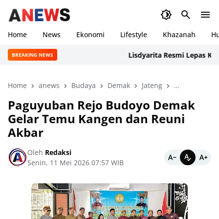
Home
News
Ekonomi
Lifestyle
Khazanah
H
Lisdyarita Resmi Lepas Konting
BREAKING NEWS
Home
anews
Budaya
Demak
Jateng
Nasional
Paguyuban Rejo Budoyo Demak
Gelar Temu Kangen dan Reuni
Akbar
Oleh
Redaksi
Senin, 11 Mei 2026 07:57 WIB