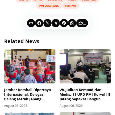
PMI LUMAJANG
PMR PMI
...
Related News
Jember Kembali Dipercaya
Wujudkan Kemandirian
Internasional: Delegasi
Medis, 11 UPD PMI Korwil III
Palang Merah Jepang
Jateng Sepakat Bangun
Perkuat Kesiapsiagaan
Jejaring Plasma Fraksionasi
August 06, 2026
August 06, 2026
Bencana di Kawasan Pesisir
Berkualitas CPOB
dan Sekolah