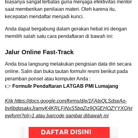
biasanya sangat terbatas guna menjaga efektivitas mentor
saat memberikan penilaian materi. Oleh karena itu,
kecepatan mendaftar menjadi kunci.
Anda dapat bergabung dalam gerakan hebat ini dengan
memilih salah satu cara pendaftaran di bawah ini:
Jalur Online Fast-Track
Anda bisa langsung melakukan pengisian data diri secara
online. Salin dan buka tautan formulir resmi berikut pada
peramban ponsel atau komputer Anda :
👉
Formulir Pendaftaran LATGAB PMI Lumajang
Klik https://docs.google.com/forms/d/e/1FAIpQLSdseAo-
bv6bdqsakxJramyK4KRLFjNxS5bqZiz9QGEHOZYYXQ/vi
ewform?pli=1 atau barcode gambar dibawah ini