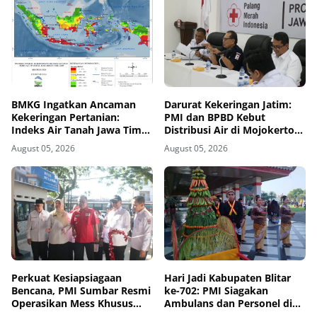
BMKG Ingatkan Ancaman
Darurat Kekeringan Jatim:
Kekeringan Pertanian:
PMI dan BPBD Kebut
Indeks Air Tanah Jawa Timur
Distribusi Air di Mojokerto-
Agustus 2026 Masuk
Pasuruan
August 05, 2026
August 05, 2026
Kategori Kurang
Perkuat Kesiapsiagaan
Hari Jadi Kabupaten Blitar
Bencana, PMI Sumbar Resmi
ke-702: PMI Siagakan
Operasikan Mess Khusus
Ambulans dan Personel di
Relawan Kemanusiaan
Area Pisowanan Agung