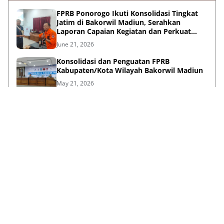
FPRB Ponorogo Ikuti Konsolidasi Tingkat
Jatim di Bakorwil Madiun, Serahkan
Laporan Capaian Kegiatan dan Perkuat
Sinergi Pentahelix
June 21, 2026
Konsolidasi dan Penguatan FPRB
Kabupaten/Kota Wilayah Bakorwil Madiun
May 21, 2026
Peran Strategis F-PRB dalam Mewujudkan
Ketangguhan Daerah Melalui Kolaborasi
Pentahelix
May 15, 2026
Lihat Selengkapnya
Failed to load posts.