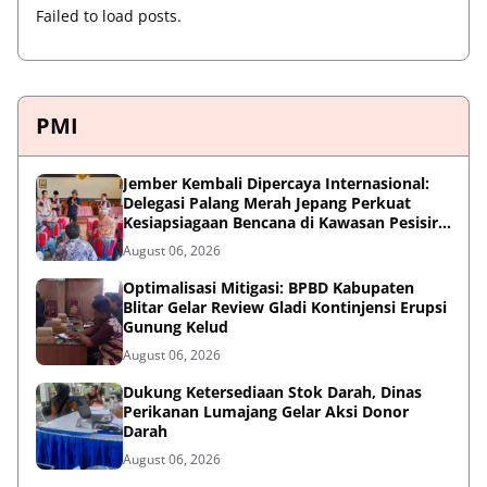
Failed to load posts.
PMI
Jember Kembali Dipercaya Internasional:
Delegasi Palang Merah Jepang Perkuat
Kesiapsiagaan Bencana di Kawasan Pesisir
dan Sekolah
August 06, 2026
Optimalisasi Mitigasi: BPBD Kabupaten
Blitar Gelar Review Gladi Kontinjensi Erupsi
Gunung Kelud
August 06, 2026
Dukung Ketersediaan Stok Darah, Dinas
Perikanan Lumajang Gelar Aksi Donor
Darah
August 06, 2026