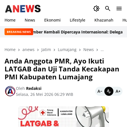
Home
News
Ekonomi
Lifestyle
Khazanah
H
Jember Kembali Dipercaya Internasional: Delegasi Palang 
BREAKING NEWS
Home
anews
Jatim
Lumajang
News
peristiwa
Anda Anggota PMR, Ayo Ikuti
LATGAB dan Uji Tanda Kecakapan
PMI Kabupaten Lumajang
Oleh
Redaksi
Selasa, 26 Mei 2026 06:29 WIB