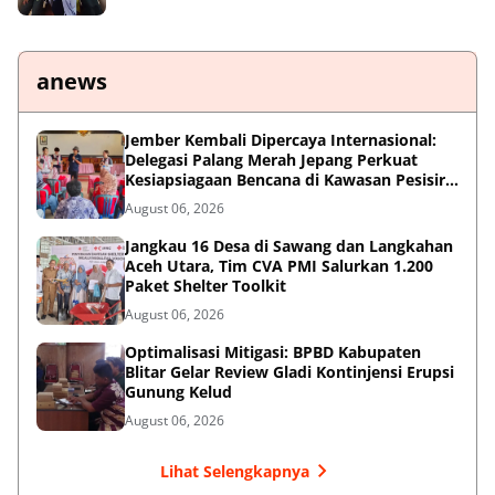
anews
Jember Kembali Dipercaya Internasional:
Delegasi Palang Merah Jepang Perkuat
Kesiapsiagaan Bencana di Kawasan Pesisir
dan Sekolah
August 06, 2026
Jangkau 16 Desa di Sawang dan Langkahan
Aceh Utara, Tim CVA PMI Salurkan 1.200
Paket Shelter Toolkit
August 06, 2026
Optimalisasi Mitigasi: BPBD Kabupaten
Blitar Gelar Review Gladi Kontinjensi Erupsi
Gunung Kelud
August 06, 2026
Lihat Selengkapnya