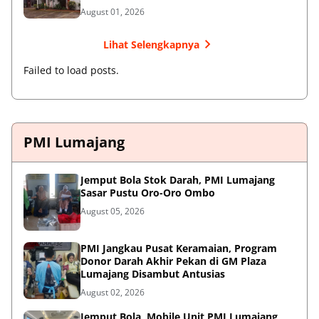
August 01, 2026
Lihat Selengkapnya
Failed to load posts.
PMI Lumajang
Jemput Bola Stok Darah, PMI Lumajang
Sasar Pustu Oro-Oro Ombo
August 05, 2026
PMI Jangkau Pusat Keramaian, Program
Donor Darah Akhir Pekan di GM Plaza
Lumajang Disambut Antusias
August 02, 2026
Jemput Bola, Mobile Unit PMI Lumajang