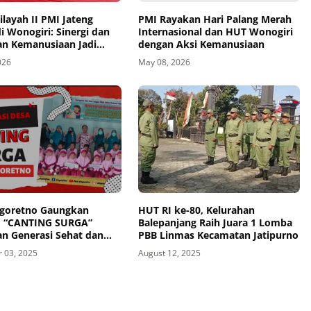
layah II PMI Jateng
PMI Rayakan Hari Palang Merah
di Wonogiri: Sinergi dan
Internasional dan HUT Wonogiri
an Kemanusiaan Jadi
dengan Aksi Kemanusiaan
Utama
026
May 08, 2026
ogoretno Gaungkan
HUT RI ke-80, Kelurahan
 “CANTING SURGA”
Balepanjang Raih Juara 1 Lomba
n Generasi Sehat dan
PBB Linmas Kecamatan Jatipurno
 03, 2025
August 12, 2025