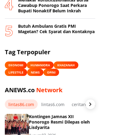
Cawabup Ponorogo Saat Perkara
Bupati Nonaktif Belum Inkrah
Butuh Ambulans Gratis PMI
Magetan? Cek Syarat dan Kontaknya
Tag Terpopuler
EKONOMI
HUMANIORA
KHAZANAH
LIFESTYLE
NEWS
OPINI
ANEWS.co
Network
lintas86.com
lintas6.com
ceritarelawan.my.id
Kontingen Jamnas XII
Ponorogo Resmi Dilepas oleh
Lisdyarita