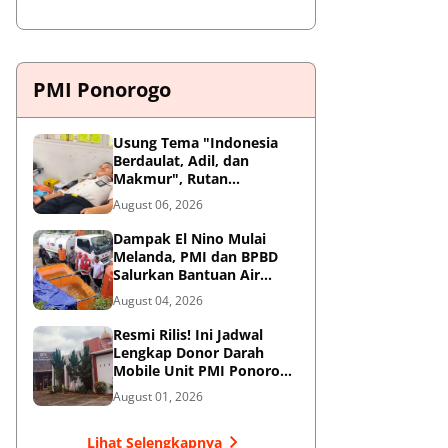
PMI Ponorogo
Usung Tema "Indonesia
Berdaulat, Adil, dan
Makmur", Rutan
Ponorogo Gelar Donor
August 06, 2026
Darah Kemanusiaan
Sambut HUT RI ke-81
Dampak El Nino Mulai
Melanda, PMI dan BPBD
Salurkan Bantuan Air
Bersih ke Desa Terdampak
August 04, 2026
di Ponorogo
Resmi Rilis! Ini Jadwal
Lengkap Donor Darah
Mobile Unit PMI Ponorogo
Agustus 2026
August 01, 2026
Lihat Selengkapnya