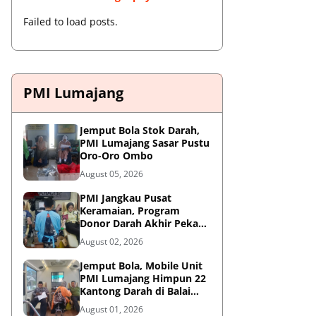
Failed to load posts.
PMI Lumajang
Jemput Bola Stok Darah,
PMI Lumajang Sasar Pustu
Oro-Oro Ombo
August 05, 2026
PMI Jangkau Pusat
Keramaian, Program
Donor Darah Akhir Pekan
di GM Plaza Lumajang
August 02, 2026
Disambut Antusias
Jemput Bola, Mobile Unit
PMI Lumajang Himpun 22
Kantong Darah di Balai
Desa Jatirejo Kunir
August 01, 2026