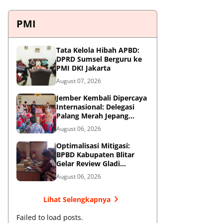
PMI
Tata Kelola Hibah APBD:
DPRD Sumsel Berguru ke
PMI DKI Jakarta
August 07, 2026
Jember Kembali Dipercaya
Internasional: Delegasi
Palang Merah Jepang
Perkuat Kesiapsiagaan
August 06, 2026
Bencana di Kawasan
Pesisir dan Sekolah
Optimalisasi Mitigasi:
BPBD Kabupaten Blitar
Gelar Review Gladi
Kontinjensi Erupsi Gunung
August 06, 2026
Kelud
Lihat Selengkapnya
Failed to load posts.