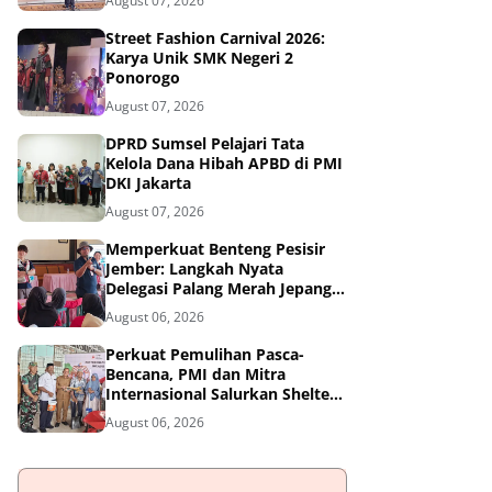
August 07, 2026
Street Fashion Carnival 2026:
Karya Unik SMK Negeri 2
Ponorogo
August 07, 2026
DPRD Sumsel Pelajari Tata
Kelola Dana Hibah APBD di PMI
DKI Jakarta
August 07, 2026
Memperkuat Benteng Pesisir
Jember: Langkah Nyata
Delegasi Palang Merah Jepang
Dampingi Relawan dan Sekolah
August 06, 2026
Tangguh Bencana
Perkuat Pemulihan Pasca-
Bencana, PMI dan Mitra
Internasional Salurkan Shelter
Toolkit untuk 1.200 Keluarga di
August 06, 2026
Aceh Utara