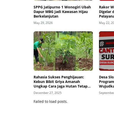
SPPG Jatipurno 1 Wonogiri Ubah
Rakor Wi
Dapur MBG Jadi Kawasan Hijau
Digelar 
Berkelanjutan
Pelayan
Fokus 
May 29, 2026
May 22, 2
Rahasia Sukses Penghijauan:
Desa Sl
Kebun Bibit Griya Amanah
Program
Ungkap Cara Jaga Hutan Tetap
Wujudka
Hidup!
Unggul
December 27, 2025
September
Failed to load posts.