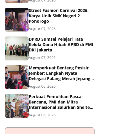
August 07, 2026
Street Fashion Carnival 2026:
Karya Unik SMK Negeri 2
Ponorogo
August 07, 2026
DPRD Sumsel Pelajari Tata
Kelola Dana Hibah APBD di PMI
DKI Jakarta
August 07, 2026
Memperkuat Benteng Pesisir
Jember: Langkah Nyata
Delegasi Palang Merah Jepang
Dampingi Relawan dan Sekolah
August 06, 2026
Tangguh Bencana
Perkuat Pemulihan Pasca-
Bencana, PMI dan Mitra
Internasional Salurkan Shelter
Toolkit untuk 1.200 Keluarga di
August 06, 2026
Aceh Utara