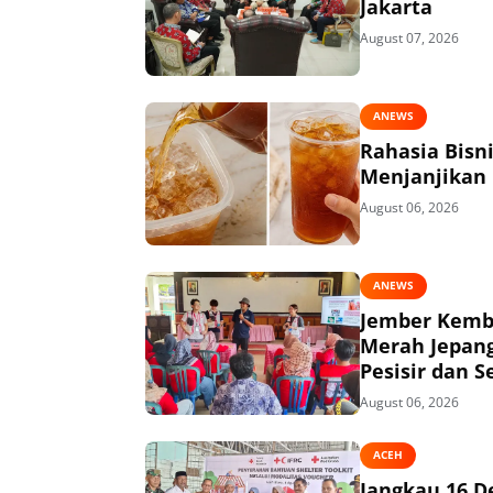
Jakarta
August 07, 2026
ANEWS
Rahasia Bisn
Menjanjikan
August 06, 2026
ANEWS
Jember Kemba
Merah Jepang
Pesisir dan S
August 06, 2026
ACEH
Jangkau 16 D