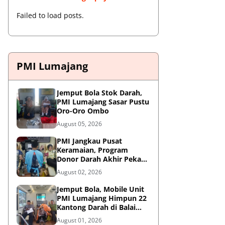
Failed to load posts.
PMI Lumajang
Jemput Bola Stok Darah,
PMI Lumajang Sasar Pustu
Oro-Oro Ombo
August 05, 2026
PMI Jangkau Pusat
Keramaian, Program
Donor Darah Akhir Pekan
di GM Plaza Lumajang
August 02, 2026
Disambut Antusias
Jemput Bola, Mobile Unit
PMI Lumajang Himpun 22
Kantong Darah di Balai
Desa Jatirejo Kunir
August 01, 2026