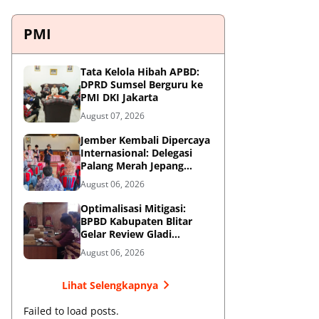
PMI
Tata Kelola Hibah APBD:
DPRD Sumsel Berguru ke
PMI DKI Jakarta
August 07, 2026
Jember Kembali Dipercaya
Internasional: Delegasi
Palang Merah Jepang
Perkuat Kesiapsiagaan
August 06, 2026
Bencana di Kawasan
Pesisir dan Sekolah
Optimalisasi Mitigasi:
BPBD Kabupaten Blitar
Gelar Review Gladi
Kontinjensi Erupsi Gunung
August 06, 2026
Kelud
Lihat Selengkapnya
Failed to load posts.