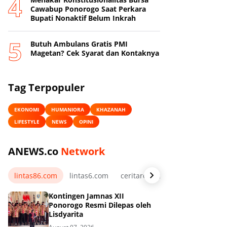
Cawabup Ponorogo Saat Perkara
Bupati Nonaktif Belum Inkrah
Butuh Ambulans Gratis PMI
Magetan? Cek Syarat dan Kontaknya
Tag Terpopuler
EKONOMI
HUMANIORA
KHAZANAH
LIFESTYLE
NEWS
OPINI
ANEWS.co
Network
lintas86.com
lintas6.com
ceritarelawan.my.id
Kontingen Jamnas XII
Ponorogo Resmi Dilepas oleh
Lisdyarita