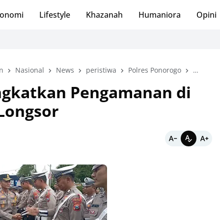
onomi
Lifestyle
Khazanah
Humaniora
Opini
n
Nasional
News
peristiwa
Polres Ponorogo
Ponoro
ingkatkan Pengamanan di
Longsor