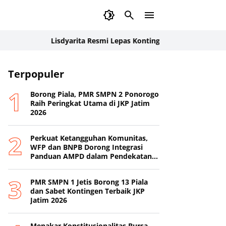
Lisdyarita Resmi Lepas Kontingen Jamnas XII Ponorogo
St
go
Terpopuler
Borong Piala, PMR SMPN 2 Ponorogo
Raih Peringkat Utama di JKP Jatim
2026
Perkuat Ketangguhan Komunitas,
WFP dan BNPB Dorong Integrasi
Panduan AMPD dalam Pendekatan
Destana
PMR SMPN 1 Jetis Borong 13 Piala
dan Sabet Kontingen Terbaik JKP
Jatim 2026
Menakar Konstitusionalitas Bursa