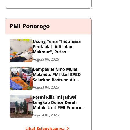
PMI Ponorogo
Usung Tema "Indonesia
Berdaulat, Adil, dan
Makmur", Rutan
Ponorogo Gelar Donor
August 06, 2026
Darah Kemanusiaan
Sambut HUT RI ke-81
Dampak El Nino Mulai
Melanda, PMI dan BPBD
Salurkan Bantuan Air
Bersih ke Desa Terdampak
August 04, 2026
di Ponorogo
Resmi Rilis! Ini Jadwal
Lengkap Donor Darah
Mobile Unit PMI Ponorogo
Agustus 2026
August 01, 2026
Lihat Selengkapnya