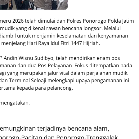
meru 2026 telah dimulai dan Polres Ponorogo Polda Jatim
mudik yang dikenal rawan bencana longsor. Melalui
 ini diambil untuk menjamin keselamatan dan kenyamanan
njelang Hari Raya Idul Fitri 1447 Hijriah.
P Andin Wisnu Sudibyo, telah mendirikan enam pos
gamanan dan dua Pos Pelayanan. Fokus ditempatkan pada
Legi yang merupakan jalur vital dalam perjalanan mudik.
dan Terminal Seloaji melengkapi upaya pengamanan ini
ertama kepada para pelancong.
 mengatakan,
kemungkinan terjadinya bencana alam,
Ponorogo-Pacitan dan Ponorogo-Trenggalek.