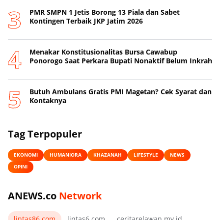
PMR SMPN 1 Jetis Borong 13 Piala dan Sabet
Kontingen Terbaik JKP Jatim 2026
Menakar Konstitusionalitas Bursa Cawabup
Ponorogo Saat Perkara Bupati Nonaktif Belum Inkrah
Butuh Ambulans Gratis PMI Magetan? Cek Syarat dan
Kontaknya
Tag Terpopuler
EKONOMI
HUMANIORA
KHAZANAH
LIFESTYLE
NEWS
OPINI
ANEWS.co
Network
lintas86.com
lintas6.com
ceritarelawan.my.id