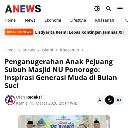
Home
News
Ekonomi
Lifestyle
Khazanah
H
Lisdyarita Resmi Lepas Kontingen Jamnas XII Ponor
BREAKING NEWS
Home
anews
Islami
Khazanah
Masjid NU Ponorogo
Penganugerahan Anak Pejuang
Subuh Masjid NU Ponorogo:
Inspirasi Generasi Muda di Bulan
Suci
Oleh
Redaksi
Kamis, 19 Maret 2026 20:14 WIB