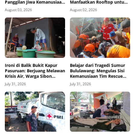
Panggilan Jiwa Kemanusiaan
Manfaatkan Rooftop untuk
dari Bangku Sekolah hingga
Ketahanan Pangan
August 03, 2026
August 02, 2026
Purna Tugas di PMI
Ironi di Balik Bukit Kapur
Belajar dari Tragedi Sumur
Pasuruan: Berjuang Melawan
Bululawang: Mengulas Sisi
Krisis Air, Warga Sibon
Kemanusiaan Tim Rescue
Bertahan Hidup Lewat
dan Pentingnya Amankan
July 31, 2026
July 31, 2026
Selang Kemanusiaan
Sumur Aktif di Permukiman