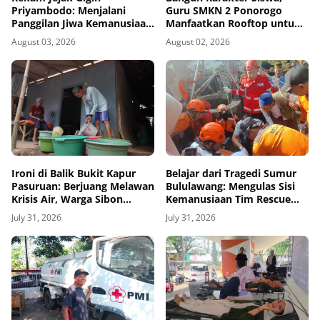
Priyambodo: Menjalani
Guru SMKN 2 Ponorogo
Panggilan Jiwa Kemanusiaan
Manfaatkan Rooftop untuk
dari Bangku Sekolah hingga
Ketahanan Pangan
August 03, 2026
August 02, 2026
Purna Tugas di PMI
Ironi di Balik Bukit Kapur
Belajar dari Tragedi Sumur
Pasuruan: Berjuang Melawan
Bululawang: Mengulas Sisi
Krisis Air, Warga Sibon
Kemanusiaan Tim Rescue
Bertahan Hidup Lewat
dan Pentingnya Amankan
July 31, 2026
July 31, 2026
Selang Kemanusiaan
Sumur Aktif di Permukiman