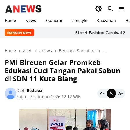
Home
News
Ekonomi
Lifestyle
Khazanah
H
Street Fashion Carnival 2026: I
BREAKING NEWS
Home
Aceh
anews
Bencana Sumatera
Bireuen
Kh
PMI Bireuen Gelar Promkeb
Edukasi Cuci Tangan Pakai Sabun
di SDN 11 Kuta Blang
Oleh
Redaksi
Sabtu, 7 Februari 2026 12:12 WIB