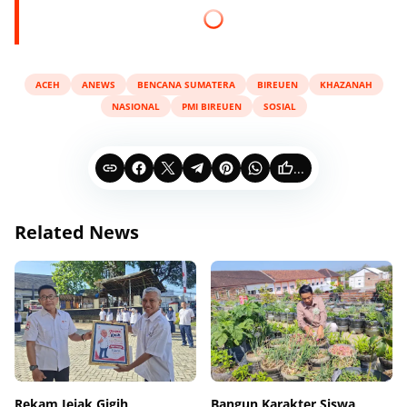
ACEH
ANEWS
BENCANA SUMATERA
BIREUEN
KHAZANAH
NASIONAL
PMI BIREUEN
SOSIAL
...
Related News
Rekam Jejak Gigih
Bangun Karakter Siswa,