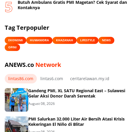
Butuh Ambulans Gratis PMI Magetan? Cek Syarat dan
Kontaknya
Tag Terpopuler
EKONOMI
HUMANIORA
KHAZANAH
LIFESTYLE
NEWS
OPINI
ANEWS.co
Network
lintas86.com
lintas6.com
ceritarelawan.my.id
Gandeng PMI, XL SATU Regional East – Sulawesi
Gelar Aksi Donor Darah Serentak
August 08, 2026
PMI Salurkan 32.000 Liter Air Bersih Atasi Krisis
Kekeringan El Niño di Blitar
August 08, 2026