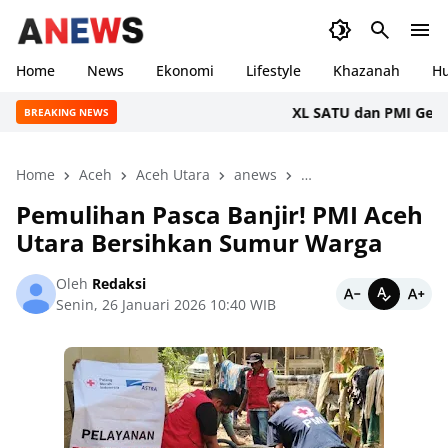
Home
News
Ekonomi
Lifestyle
Khazanah
H
XL SATU dan PMI Gelar Don
BREAKING NEWS
Home
Aceh
Aceh Utara
anews
Bencana Sumatera
Pemulihan Pasca Banjir! PMI Aceh
Utara Bersihkan Sumur Warga
Oleh
Redaksi
Senin, 26 Januari 2026 10:40 WIB