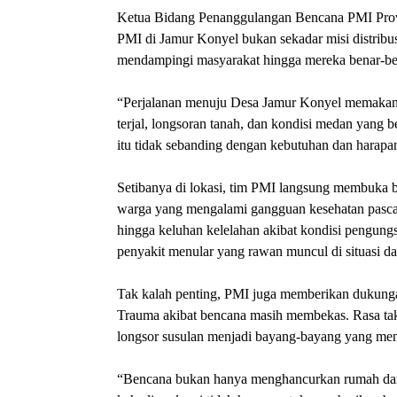
Ketua Bidang Penanggulangan Bencana PMI Provi
PMI di Jamur Konyel bukan sekadar misi distribu
mendampingi masyarakat hingga mereka benar-ben
“Perjalanan menuju Desa Jamur Konyel memakan w
terjal, longsoran tanah, dan kondisi medan yang
itu tidak sebanding dengan kebutuhan dan harap
Setibanya di lokasi, tim PMI langsung membuka 
warga yang mengalami gangguan kesehatan pascaben
hingga keluhan kelelahan akibat kondisi pengungs
penyakit menular yang rawan muncul di situasi da
Tak kalah penting, PMI juga memberikan dukunga
Trauma akibat bencana masih membekas. Rasa tak
longsor susulan menjadi bayang-bayang yang men
“Bencana bukan hanya menghancurkan rumah dan h