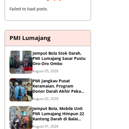
Failed to load posts.
PMI Lumajang
Jemput Bola Stok Darah,
PMI Lumajang Sasar Pustu
Oro-Oro Ombo
August 05, 2026
PMI Jangkau Pusat
Keramaian, Program
Donor Darah Akhir Pekan
di GM Plaza Lumajang
August 02, 2026
Disambut Antusias
Jemput Bola, Mobile Unit
PMI Lumajang Himpun 22
Kantong Darah di Balai
Desa Jatirejo Kunir
August 01, 2026