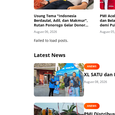
Usung Tema "Indonesia
PMI Ace
Berdaulat, Adil, dan Makmur",
dan Bela
Rutan Ponorogo Gelar Donor
demi Pul
Darah Kemanusiaan Sambut HUT
Banjir d
August 06, 2026
August 05
RI ke-81
Failed to load posts.
Latest News
ANEWS
XL SATU dan 
August 08, 2026
ANEWS
PMI Distribu