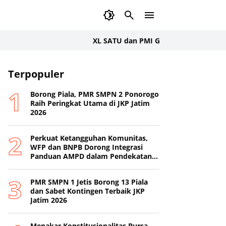
XL SATU dan PMI Gelar Donor Darah Serentak
akarta
Terpopuler
Sosial
Borong Piala, PMR SMPN 2 Ponorogo
Raih Peringkat Utama di JKP Jatim
2026
Perkuat Ketangguhan Komunitas,
WFP dan BNPB Dorong Integrasi
Panduan AMPD dalam Pendekatan
Destana
PMR SMPN 1 Jetis Borong 13 Piala
dan Sabet Kontingen Terbaik JKP
Jatim 2026
Menakar Konstitusionalitas Bursa