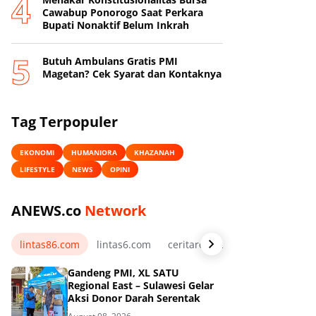
Cawabup Ponorogo Saat Perkara
Bupati Nonaktif Belum Inkrah
Butuh Ambulans Gratis PMI
Magetan? Cek Syarat dan Kontaknya
Tag Terpopuler
EKONOMI
HUMANIORA
KHAZANAH
LIFESTYLE
NEWS
OPINI
ANEWS.co
Network
lintas86.com
lintas6.com
ceritarelawan.my.id
Gandeng PMI, XL SATU
Regional East – Sulawesi Gelar
Aksi Donor Darah Serentak