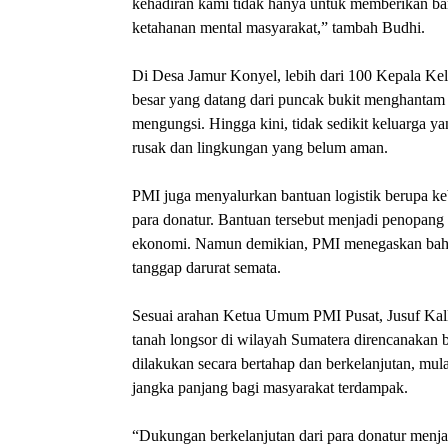
kehadiran kami tidak hanya untuk memberikan ban
ketahanan mental masyarakat,” tambah Budhi.
Di Desa Jamur Konyel, lebih dari 100 Kepala Kel
besar yang datang dari puncak bukit menghanta
mengungsi. Hingga kini, tidak sedikit keluarga 
rusak dan lingkungan yang belum aman.
PMI juga menyalurkan bantuan logistik berupa k
para donatur. Bantuan tersebut menjadi penopang h
ekonomi. Namun demikian, PMI menegaskan bahwa
tanggap darurat semata.
Sesuai arahan Ketua Umum PMI Pusat, Jusuf Kall
tanah longsor di wilayah Sumatera direncanakan
dilakukan secara bertahap dan berkelanjutan, mul
jangka panjang bagi masyarakat terdampak.
“Dukungan berkelanjutan dari para donatur menjad