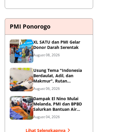
PMI Ponorogo
XL SATU dan PMI Gelar
Donor Darah Serentak
August 08, 2026
Usung Tema "Indonesia
Berdaulat, Adil, dan
Makmur", Rutan
Ponorogo Gelar Donor
August 06, 2026
Darah Kemanusiaan
Sambut HUT RI ke-81
Dampak El Nino Mulai
Melanda, PMI dan BPBD
Salurkan Bantuan Air
Bersih ke Desa Terdampak
August 04, 2026
di Ponorogo
Lihat Selengkapnya