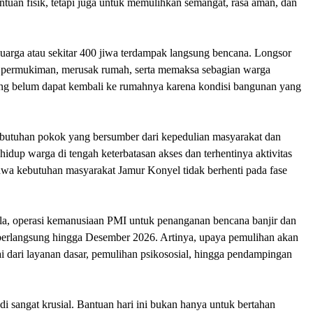
tuan fisik, tetapi juga untuk memulihkan semangat, rasa aman, dan
uarga atau sekitar 400 jiwa terdampak langsung bencana. Longsor
m permukiman, merusak rumah, serta memaksa sebagian warga
yang belum dapat kembali ke rumahnya karena kondisi bangunan yang
ebutuhan pokok yang bersumber dari kepedulian masyarakat dan
idup warga di tengah keterbatasan akses dan terhentinya aktivitas
 kebutuhan masyarakat Jamur Konyel tidak berhenti pada fase
a, operasi kemanusiaan PMI untuk penanganan bencana banjir dan
 berlangsung hingga Desember 2026. Artinya, upaya pemulihan akan
ai dari layanan dasar, pemulihan psikososial, hingga pendampingan
i sangat krusial. Bantuan hari ini bukan hanya untuk bertahan