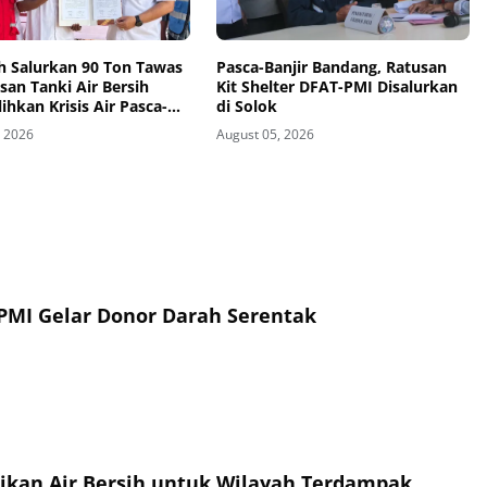
h Salurkan 90 Ton Tawas
Pasca-Banjir Bandang, Ratusan
san Tanki Air Bersih
Kit Shelter DFAT-PMI Disalurkan
ihkan Krisis Air Pasca-
di Solok
i Aceh Tamiang
, 2026
August 05, 2026
PMI Gelar Donor Darah Serentak
sikan Air Bersih untuk Wilayah Terdampak