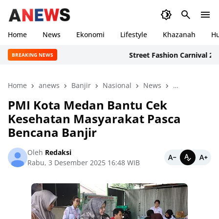
Home
News
Ekonomi
Lifestyle
Khazanah
H
Street Fashion Carnival 2026: I
BREAKING NEWS
Home
anews
Banjir
Nasional
News
peristiwa
PMI Kota Medan Bantu Cek
Kesehatan Masyarakat Pasca
Bencana Banjir
Oleh
Redaksi
Rabu, 3 Desember 2025 16:48 WIB