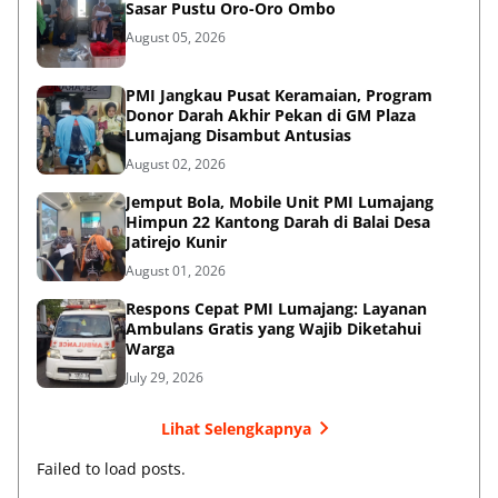
Sasar Pustu Oro-Oro Ombo
August 05, 2026
PMI Jangkau Pusat Keramaian, Program
Donor Darah Akhir Pekan di GM Plaza
Lumajang Disambut Antusias
August 02, 2026
Jemput Bola, Mobile Unit PMI Lumajang
Himpun 22 Kantong Darah di Balai Desa
Jatirejo Kunir
August 01, 2026
Respons Cepat PMI Lumajang: Layanan
Ambulans Gratis yang Wajib Diketahui
Warga
July 29, 2026
Lihat Selengkapnya
Failed to load posts.