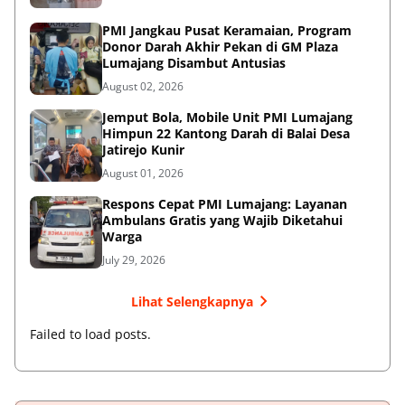
PMI Jangkau Pusat Keramaian, Program
Donor Darah Akhir Pekan di GM Plaza
Lumajang Disambut Antusias
August 02, 2026
Jemput Bola, Mobile Unit PMI Lumajang
Himpun 22 Kantong Darah di Balai Desa
Jatirejo Kunir
August 01, 2026
Respons Cepat PMI Lumajang: Layanan
Ambulans Gratis yang Wajib Diketahui
Warga
July 29, 2026
Lihat Selengkapnya
Failed to load posts.