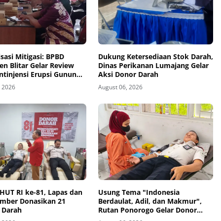
sasi Mitigasi: BPBD
Dukung Ketersediaan Stok Darah,
n Blitar Gelar Review
Dinas Perikanan Lumajang Gelar
ntinjensi Erupsi Gunung
Aksi Donor Darah
, 2026
August 06, 2026
HUT RI ke-81, Lapas dan
Usung Tema "Indonesia
ember Donasikan 21
Berdaulat, Adil, dan Makmur",
 Darah
Rutan Ponorogo Gelar Donor
Darah Kemanusiaan Sambut HUT