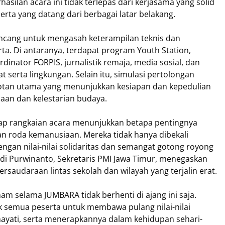
rhasilan acara ini tidak terlepas dari kerjasama yang solid
erta yang datang dari berbagai latar belakang.
ncang untuk mengasah keterampilan teknis dan
ta. Di antaranya, terdapat program Youth Station,
nator FORPIS, jurnalistik remaja, media sosial, dan
 serta lingkungan. Selain itu, simulasi pertolongan
otan utama yang menunjukkan kesiapan dan kepedulian
aan dan kelestarian budaya.
iap rangkaian acara menunjukkan betapa pentingnya
 roda kemanusiaan. Mereka tidak hanya dibekali
engan nilai-nilai solidaritas dan semangat gotong royong
 Edi Purwinanto, Sekretaris PMI Jawa Timur, menegaskan
rsaudaraan lintas sekolah dan wilayah yang terjalin erat.
am selama JUMBARA tidak berhenti di ajang ini saja.
 semua peserta untuk membawa pulang nilai-nilai
ihayati, serta menerapkannya dalam kehidupan sehari-