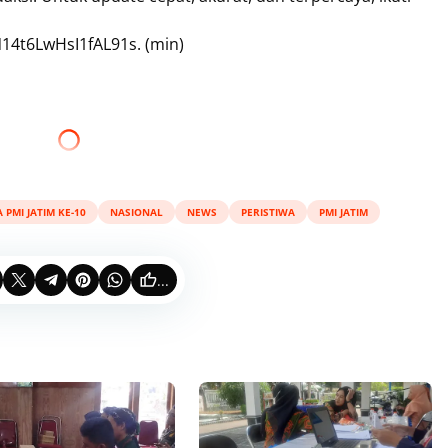
14t6LwHsI1fAL91s. (min)
 PMI JATIM KE-10
NASIONAL
NEWS
PERISTIWA
PMI JATIM
...