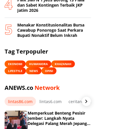
dan Sabet Kontingen Terbaik JKP
Jatim 2026
Menakar Konstitusionalitas Bursa
Cawabup Ponorogo Saat Perkara
Bupati Nonaktif Belum Inkrah
Tag Terpopuler
EKONOMI
HUMANIORA
KHAZANAH
LIFESTYLE
NEWS
OPINI
ANEWS.co
Network
lintas86.com
lintas6.com
ceritarelawan.my.id
Memperkuat Benteng Pesisir
Jember: Langkah Nyata
Delegasi Palang Merah Jepang
Dampingi Relawan dan Sekolah