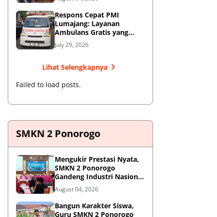
Respons Cepat PMI
Lumajang: Layanan
Ambulans Gratis yang
Wajib Diketahui Warga
July 29, 2026
Lihat Selengkapnya
Failed to load posts.
SMKN 2 Ponorogo
Mengukir Prestasi Nyata,
SMKN 2 Ponorogo
Gandeng Industri Nasional
Demi Sesuaikan
August 04, 2026
Kurikulum dengan
Kebutuhan Dunia Kerja
Bangun Karakter Siswa,
Guru SMKN 2 Ponorogo