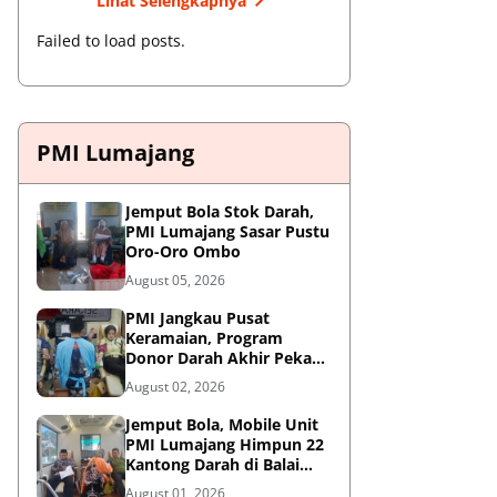
Lihat Selengkapnya
Failed to load posts.
PMI Lumajang
Jemput Bola Stok Darah,
PMI Lumajang Sasar Pustu
Oro-Oro Ombo
August 05, 2026
PMI Jangkau Pusat
Keramaian, Program
Donor Darah Akhir Pekan
di GM Plaza Lumajang
August 02, 2026
Disambut Antusias
Jemput Bola, Mobile Unit
PMI Lumajang Himpun 22
Kantong Darah di Balai
Desa Jatirejo Kunir
August 01, 2026