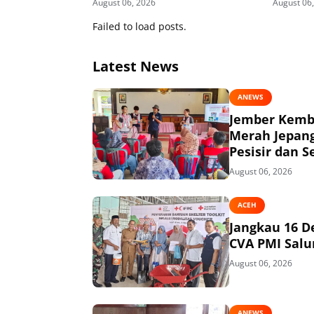
August 06, 2026
August 06
Failed to load posts.
Latest News
ANEWS
Jember Kemba
Merah Jepang
Pesisir dan S
August 06, 2026
ACEH
Jangkau 16 D
CVA PMI Salur
August 06, 2026
ANEWS