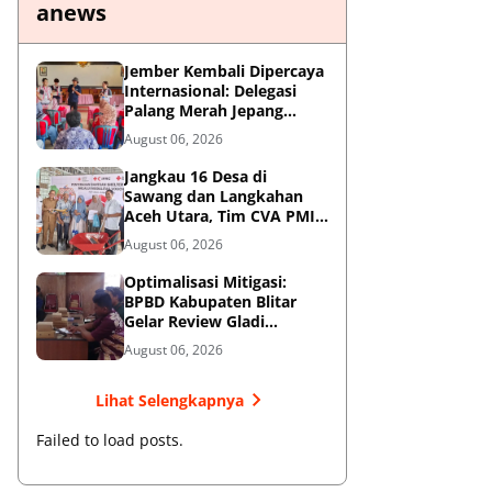
anews
Jember Kembali Dipercaya
Internasional: Delegasi
Palang Merah Jepang
Perkuat Kesiapsiagaan
August 06, 2026
Bencana di Kawasan
Pesisir dan Sekolah
Jangkau 16 Desa di
Sawang dan Langkahan
Aceh Utara, Tim CVA PMI
Salurkan 1.200 Paket
August 06, 2026
Shelter Toolkit
Optimalisasi Mitigasi:
BPBD Kabupaten Blitar
Gelar Review Gladi
Kontinjensi Erupsi Gunung
August 06, 2026
Kelud
Lihat Selengkapnya
Failed to load posts.