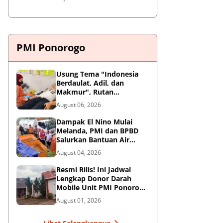
PMI Ponorogo
Usung Tema "Indonesia
Berdaulat, Adil, dan
Makmur", Rutan
Ponorogo Gelar Donor
August 06, 2026
Darah Kemanusiaan
Sambut HUT RI ke-81
Dampak El Nino Mulai
Melanda, PMI dan BPBD
Salurkan Bantuan Air
Bersih ke Desa Terdampak
August 04, 2026
di Ponorogo
Resmi Rilis! Ini Jadwal
Lengkap Donor Darah
Mobile Unit PMI Ponorogo
Agustus 2026
August 01, 2026