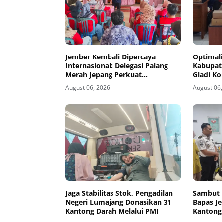
Jember Kembali Dipercaya
Optimali
Internasional: Delegasi Palang
Kabupate
Merah Jepang Perkuat
Gladi Ko
Kesiapsiagaan Bencana di
Kelud
August 06, 2026
August 06
Kawasan Pesisir dan Sekolah
Jaga Stabilitas Stok, Pengadilan
Sambut 
Negeri Lumajang Donasikan 31
Bapas J
Kantong Darah Melalui PMI
Kantong