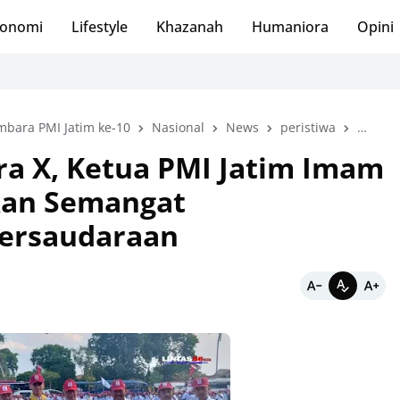
onomi
Lifestyle
Khazanah
Humaniora
Opini
mbara PMI Jatim ke-10
Nasional
News
peristiwa
PMI Ja
a X, Ketua PMI Jatim Imam
an Semangat
ersaudaraan