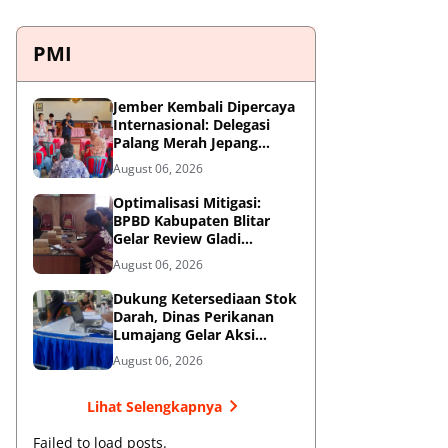
PMI
Jember Kembali Dipercaya
Internasional: Delegasi
Palang Merah Jepang
Perkuat Kesiapsiagaan
August 06, 2026
Bencana di Kawasan
Pesisir dan Sekolah
Optimalisasi Mitigasi:
BPBD Kabupaten Blitar
Gelar Review Gladi
Kontinjensi Erupsi Gunung
August 06, 2026
Kelud
Dukung Ketersediaan Stok
Darah, Dinas Perikanan
Lumajang Gelar Aksi
Donor Darah
August 06, 2026
Lihat Selengkapnya
Failed to load posts.