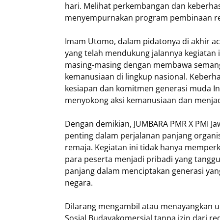
hari. Melihat perkembangan dan keberhas
menyempurnakan program pembinaan rela
Imam Utomo, dalam pidatonya di akhir a
yang telah mendukung jalannya kegiatan i
masing-masing dengan membawa semanga
kemanusiaan di lingkup nasional. Keberh
kesiapan dan komitmen generasi muda In
menyokong aksi kemanusiaan dan menjadi 
Dengan demikian, JUMBARA PMR X PMI Jawa
penting dalam perjalanan panjang organi
remaja. Kegiatan ini tidak hanya mempe
para peserta menjadi pribadi yang tangguh
panjang dalam menciptakan generasi yang
negara.
Dilarang mengambil atau menayangkan ula
Sosial Budayakomersial tanpa izin dari red