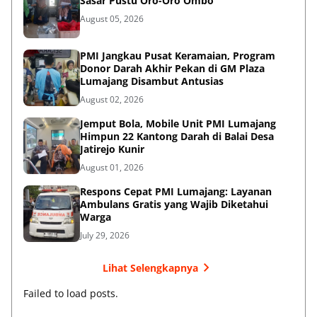
Sasar Pustu Oro-Oro Ombo
August 05, 2026
PMI Jangkau Pusat Keramaian, Program
Donor Darah Akhir Pekan di GM Plaza
Lumajang Disambut Antusias
August 02, 2026
Jemput Bola, Mobile Unit PMI Lumajang
Himpun 22 Kantong Darah di Balai Desa
Jatirejo Kunir
August 01, 2026
Respons Cepat PMI Lumajang: Layanan
Ambulans Gratis yang Wajib Diketahui
Warga
July 29, 2026
Lihat Selengkapnya
Failed to load posts.