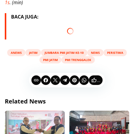
1s
. (min)
BACA JUGA:
ANEWS
JATIM
JUMBARA PMI JATIM KE-10
NEWS
PERISTIWA
PMI JATIM
PMI TRENGGALEK
...
Related News