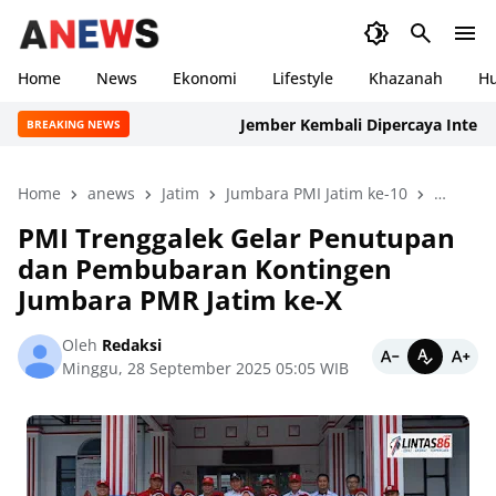
Home
News
Ekonomi
Lifestyle
Khazanah
H
Jember Kembali Dipercaya Internasional
BREAKING NEWS
Home
anews
Jatim
Jumbara PMI Jatim ke-10
News
PMI Trenggalek Gelar Penutupan
dan Pembubaran Kontingen
Jumbara PMR Jatim ke-X
Oleh
Redaksi
Minggu, 28 September 2025 05:05 WIB