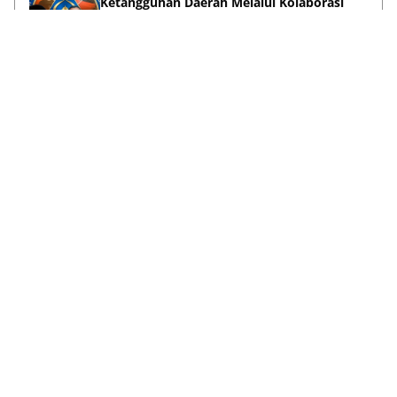
Ketangguhan Daerah Melalui Kolaborasi
Pentahelix
May 15, 2026
Lihat Selengkapnya
Failed to load posts.
Tentang Kami
Disclaimer
Privacy Policy
Terms & Conditions
Pedoman Media Siber
Kontak Kami
© 2026
ANews.co
| All rights reserved.