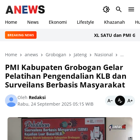
Home
News
Ekonomi
Lifestyle
Khazanah
H
XL SATU dan PMI Gelar Do
BREAKING NEWS
Home
anews
Grobogan
Jateng
Nasional
News
PMI Kabupaten Grobogan Gelar
Pelatihan Pengendalian KLB dan
Surveilans Berbasis Masyarakat
Oleh
Redaksi
Rabu, 24 September 2025 05:15 WIB