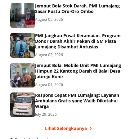
Jemput Bola Stok Darah, PMI Lumajang
Sasar Pustu Oro-Oro Ombo
August 05, 2026
PMI Jangkau Pusat Keramaian, Program
Donor Darah Akhir Pekan di GM Plaza
Lumajang Disambut Antusias
August 02, 2026
Jemput Bola, Mobile Unit PMI Lumajang
Himpun 22 Kantong Darah di Balai Desa
Jatirejo Kunir
August 01, 2026
Respons Cepat PMI Lumajang: Layanan
Ambulans Gratis yang Wajib Diketahui
Warga
July 29, 2026
Lihat Selengkapnya