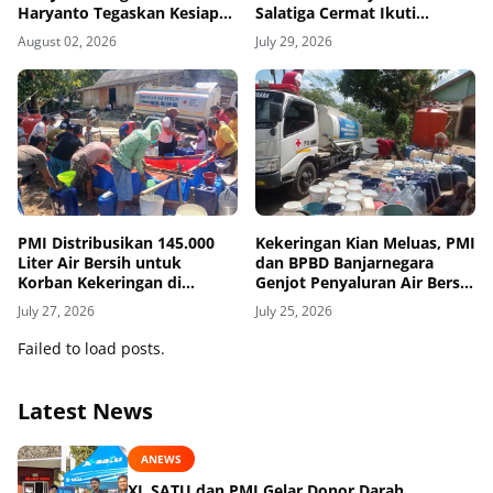
Haryanto Tegaskan Kesiapan
Salatiga Cermat Ikuti
Abdi Kemanusiaan
Dinamika Geopolitik Global
August 02, 2026
July 29, 2026
PMI Distribusikan 145.000
Kekeringan Kian Meluas, PMI
Liter Air Bersih untuk
dan BPBD Banjarnegara
Korban Kekeringan di
Genjot Penyaluran Air Bersih
Grobogan
untuk Penuhi Kebutuhan
July 27, 2026
July 25, 2026
Pokok Warga
Failed to load posts.
Latest News
ANEWS
XL SATU dan PMI Gelar Donor Darah