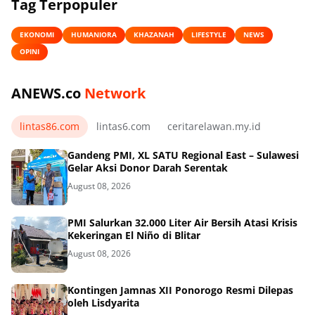
Tag Terpopuler
EKONOMI
HUMANIORA
KHAZANAH
LIFESTYLE
NEWS
OPINI
ANEWS.co
Network
lintas86.com
lintas6.com
ceritarelawan.my.id
Gandeng PMI, XL SATU Regional East – Sulawesi
Gelar Aksi Donor Darah Serentak
August 08, 2026
PMI Salurkan 32.000 Liter Air Bersih Atasi Krisis
Kekeringan El Niño di Blitar
August 08, 2026
Kontingen Jamnas XII Ponorogo Resmi Dilepas
oleh Lisdyarita