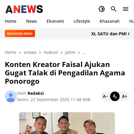
Home
News
Ekonomi
Lifestyle
Khazanah
H
XL SATU dan PMI Gelar 
BREAKING NEWS
Home
anews
Hukum
Jatim
Konten Kreator Faisal
Konten Kreator Faisal Ajukan
Gugat Talak di Pengadilan Agama
Ponorogo
Oleh
Redaksi
Senin, 22 September 2025 11:48 WIB