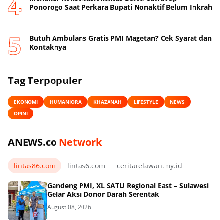
Ponorogo Saat Perkara Bupati Nonaktif Belum Inkrah
Butuh Ambulans Gratis PMI Magetan? Cek Syarat dan
Kontaknya
Tag Terpopuler
EKONOMI
HUMANIORA
KHAZANAH
LIFESTYLE
NEWS
OPINI
ANEWS.co
Network
lintas86.com
lintas6.com
ceritarelawan.my.id
Gandeng PMI, XL SATU Regional East – Sulawesi
Gelar Aksi Donor Darah Serentak
August 08, 2026