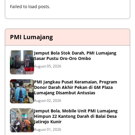
Failed to load posts.
PMI Lumajang
Jemput Bola Stok Darah, PMI Lumajang
Sasar Pustu Oro-Oro Ombo
August 05, 2026
PMI Jangkau Pusat Keramaian, Program
Donor Darah Akhir Pekan di GM Plaza
Lumajang Disambut Antusias
August 02, 2026
Jemput Bola, Mobile Unit PMI Lumajang
Himpun 22 Kantong Darah di Balai Desa
Jatirejo Kunir
August 01, 2026