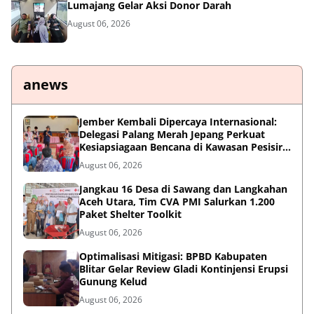
Lumajang Gelar Aksi Donor Darah
August 06, 2026
anews
Jember Kembali Dipercaya Internasional:
Delegasi Palang Merah Jepang Perkuat
Kesiapsiagaan Bencana di Kawasan Pesisir
dan Sekolah
August 06, 2026
Jangkau 16 Desa di Sawang dan Langkahan
Aceh Utara, Tim CVA PMI Salurkan 1.200
Paket Shelter Toolkit
August 06, 2026
Optimalisasi Mitigasi: BPBD Kabupaten
Blitar Gelar Review Gladi Kontinjensi Erupsi
Gunung Kelud
August 06, 2026