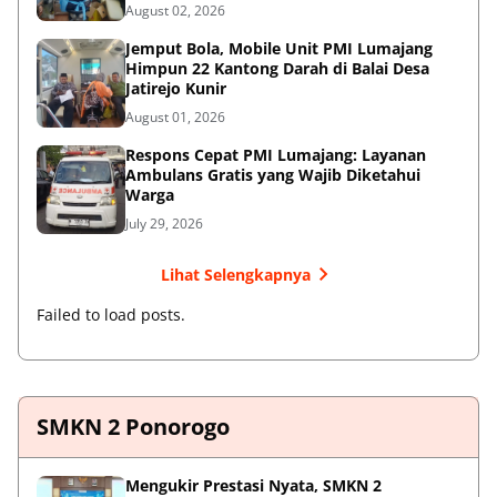
August 02, 2026
Jemput Bola, Mobile Unit PMI Lumajang
Himpun 22 Kantong Darah di Balai Desa
Jatirejo Kunir
August 01, 2026
Respons Cepat PMI Lumajang: Layanan
Ambulans Gratis yang Wajib Diketahui
Warga
July 29, 2026
Lihat Selengkapnya
Failed to load posts.
SMKN 2 Ponorogo
Mengukir Prestasi Nyata, SMKN 2