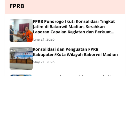
FPRB
FPRB Ponorogo Ikuti Konsolidasi Tingkat
Jatim di Bakorwil Madiun, Serahkan
Laporan Capaian Kegiatan dan Perkuat
Sinergi Pentahelix
June 21, 2026
Konsolidasi dan Penguatan FPRB
Kabupaten/Kota Wilayah Bakorwil Madiun
May 21, 2026
Peran Strategis F-PRB dalam Mewujudkan
Ketangguhan Daerah Melalui Kolaborasi
Pentahelix
May 15, 2026
Lihat Selengkapnya
Failed to load posts.