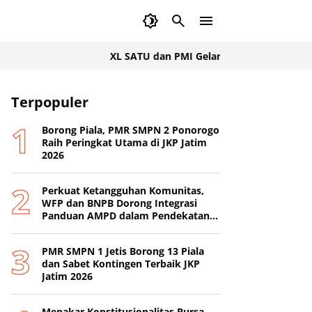
XL SATU dan PMI Gelar Donor Darah Serentak
PMI 
Terpopuler
Borong Piala, PMR SMPN 2 Ponorogo
Raih Peringkat Utama di JKP Jatim
2026
Perkuat Ketangguhan Komunitas,
WFP dan BNPB Dorong Integrasi
Panduan AMPD dalam Pendekatan
Destana
PMR SMPN 1 Jetis Borong 13 Piala
dan Sabet Kontingen Terbaik JKP
Jatim 2026
Menakar Konstitusionalitas Bursa