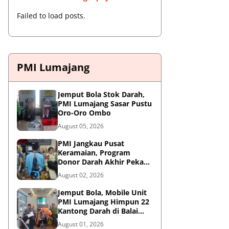
Failed to load posts.
PMI Lumajang
Jemput Bola Stok Darah,
PMI Lumajang Sasar Pustu
Oro-Oro Ombo
August 05, 2026
PMI Jangkau Pusat
Keramaian, Program
Donor Darah Akhir Pekan
di GM Plaza Lumajang
August 02, 2026
Disambut Antusias
Jemput Bola, Mobile Unit
PMI Lumajang Himpun 22
Kantong Darah di Balai
Desa Jatirejo Kunir
August 01, 2026