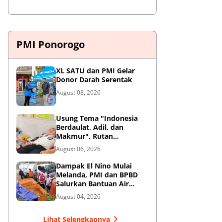
PMI Ponorogo
XL SATU dan PMI Gelar
Donor Darah Serentak
August 08, 2026
Usung Tema "Indonesia
Berdaulat, Adil, dan
Makmur", Rutan
Ponorogo Gelar Donor
August 06, 2026
Darah Kemanusiaan
Sambut HUT RI ke-81
Dampak El Nino Mulai
Melanda, PMI dan BPBD
Salurkan Bantuan Air
Bersih ke Desa Terdampak
August 04, 2026
di Ponorogo
Lihat Selengkapnya