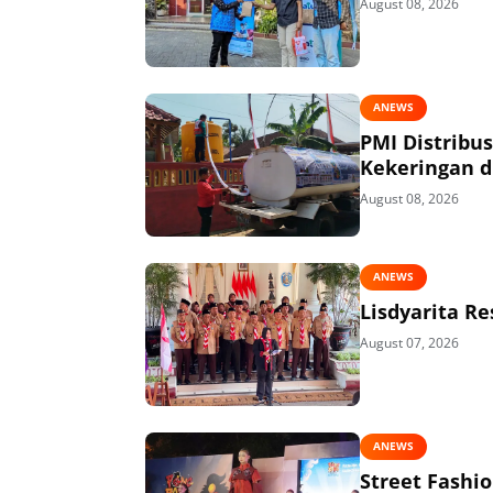
August 08, 2026
ANEWS
PMI Distribu
Kekeringan di
August 08, 2026
ANEWS
Lisdyarita R
August 07, 2026
ANEWS
Street Fashi