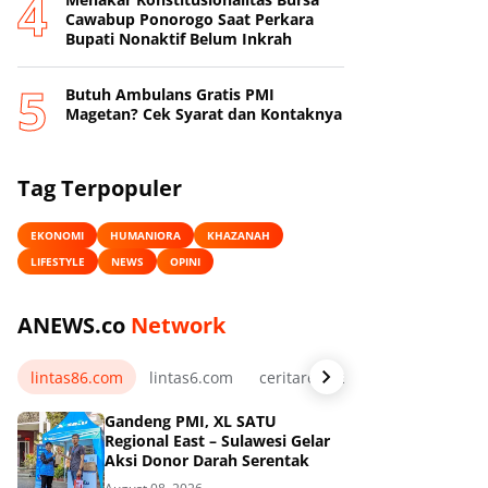
Cawabup Ponorogo Saat Perkara
Bupati Nonaktif Belum Inkrah
Butuh Ambulans Gratis PMI
Magetan? Cek Syarat dan Kontaknya
Tag Terpopuler
EKONOMI
HUMANIORA
KHAZANAH
LIFESTYLE
NEWS
OPINI
ANEWS.co
Network
lintas86.com
lintas6.com
ceritarelawan.my.id
Gandeng PMI, XL SATU
Regional East – Sulawesi Gelar
Aksi Donor Darah Serentak