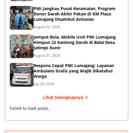
PMI Jangkau Pusat Keramaian, Program
Donor Darah Akhir Pekan di GM Plaza
Lumajang Disambut Antusias
August 02, 2026
Jemput Bola, Mobile Unit PMI Lumajang
Himpun 22 Kantong Darah di Balai Desa
Jatirejo Kunir
August 01, 2026
Respons Cepat PMI Lumajang: Layanan
Ambulans Gratis yang Wajib Diketahui
Warga
July 29, 2026
Lihat Selengkapnya
Failed to load posts.