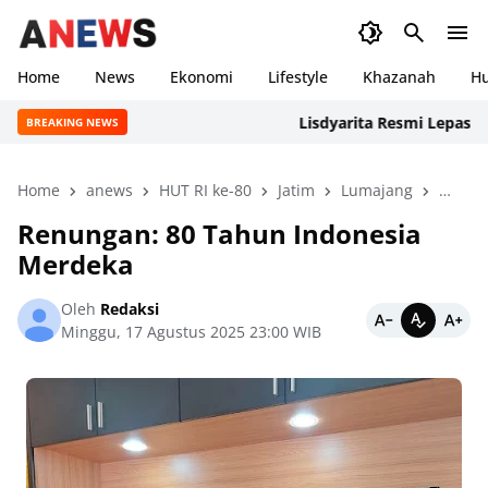
Home
News
Ekonomi
Lifestyle
Khazanah
H
Lisdyarita Resmi Lepas Kontin
BREAKING NEWS
Home
anews
HUT RI ke-80
Jatim
Lumajang
Mucha
Renungan: 80 Tahun Indonesia
Merdeka
Oleh
Redaksi
Minggu, 17 Agustus 2025 23:00 WIB