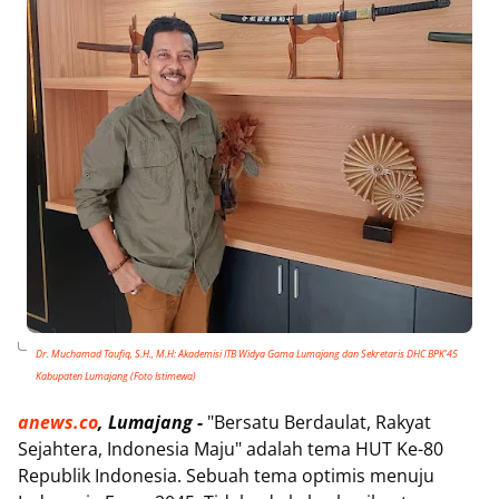
Dr. Muchamad Taufiq, S.H., M.H: Akademisi ITB Widya Gama Lumajang dan Sekretaris DHC BPK’45
Kabupaten Lumajang (Foto Istimewa)
anews.co
, Lumajang -
"Bersatu Berdaulat, Rakyat
Sejahtera, Indonesia Maju" adalah tema HUT Ke-80
Republik Indonesia. Sebuah tema optimis menuju