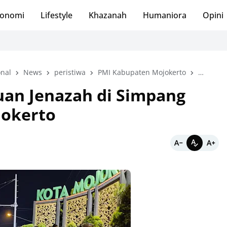
onomi
Lifestyle
Khazanah
Humaniora
Opini
nal
News
peristiwa
PMI Kabupaten Mojokerto
Polres M
an Jenazah di Simpang
jokerto