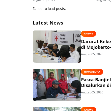
August 20, 2025
August 07
Failed to load posts.
Latest News
ANEWS
Darurat Keke
di Mojokerto
August 05, 2026
HUMANIORA
Pasca-Banjir
Disalurkan di
August 05, 2026
ANEWS