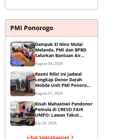
PMI Ponorogo
Dampak El Nino Mulai
Melanda, PMI dan BPBD
Salurkan Bantuan Air
Bersih ke Desa Terdampak
August 04, 2026
di Ponorogo
Resmi Rilis! Ini Jadwal
Lengkap Donor Darah
Mobile Unit PMI Ponorogo
Agustus 2026
August 01, 2026
Kisah Mahasiswi Pendonor
Pemula di CREVO FAIR
UMPO: Lawan Takut
Jarum Suntik demi
July 28, 2026
Kemanusiaan
Lihat Selengkapnya