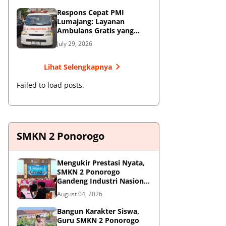
Respons Cepat PMI
Lumajang: Layanan
Ambulans Gratis yang
Wajib Diketahui Warga
July 29, 2026
Lihat Selengkapnya
Failed to load posts.
SMKN 2 Ponorogo
Mengukir Prestasi Nyata,
SMKN 2 Ponorogo
Gandeng Industri Nasional
Demi Sesuaikan
August 04, 2026
Kurikulum dengan
Kebutuhan Dunia Kerja
Bangun Karakter Siswa,
Guru SMKN 2 Ponorogo