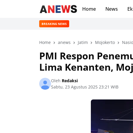
Home
News
Ek
BREAKING NEWS
Home
anews
Jatim
Mojokerto
Nasio
PMI Respon Penemu
Lima Kenanten, Mo
Oleh
Redaksi
Sabtu, 23 Agustus 2025 23:21 WIB