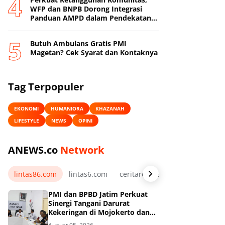
WFP dan BNPB Dorong Integrasi
Panduan AMPD dalam Pendekatan
Destana
Butuh Ambulans Gratis PMI
Magetan? Cek Syarat dan Kontaknya
Tag Terpopuler
EKONOMI
HUMANIORA
KHAZANAH
LIFESTYLE
NEWS
OPINI
ANEWS.co
Network
lintas86.com
lintas6.com
ceritarelawan.my.id
PMI dan BPBD Jatim Perkuat
Sinergi Tangani Darurat
Kekeringan di Mojokerto dan
Pasuruan