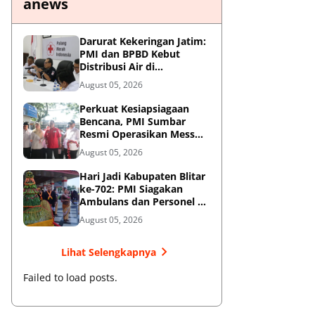
anews
Darurat Kekeringan Jatim:
PMI dan BPBD Kebut
Distribusi Air di
Mojokerto-Pasuruan
August 05, 2026
Perkuat Kesiapsiagaan
Bencana, PMI Sumbar
Resmi Operasikan Mess
Khusus Relawan
August 05, 2026
Kemanusiaan
Hari Jadi Kabupaten Blitar
ke-702: PMI Siagakan
Ambulans dan Personel di
Area Pisowanan Agung
August 05, 2026
Lihat Selengkapnya
Failed to load posts.