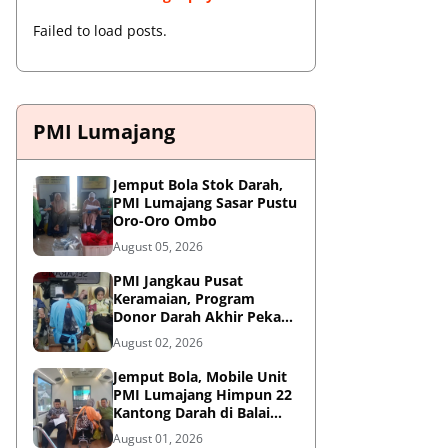
Failed to load posts.
PMI Lumajang
Jemput Bola Stok Darah,
PMI Lumajang Sasar Pustu
Oro-Oro Ombo
August 05, 2026
PMI Jangkau Pusat
Keramaian, Program
Donor Darah Akhir Pekan
di GM Plaza Lumajang
August 02, 2026
Disambut Antusias
Jemput Bola, Mobile Unit
PMI Lumajang Himpun 22
Kantong Darah di Balai
Desa Jatirejo Kunir
August 01, 2026