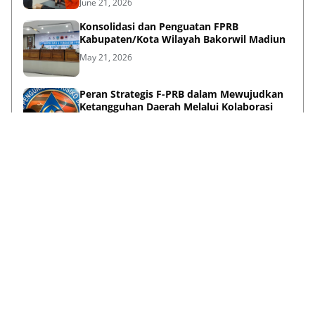
June 21, 2026
Konsolidasi dan Penguatan FPRB
Kabupaten/Kota Wilayah Bakorwil Madiun
May 21, 2026
Peran Strategis F-PRB dalam Mewujudkan
Ketangguhan Daerah Melalui Kolaborasi
Pentahelix
May 15, 2026
Lihat Selengkapnya
Failed to load posts.