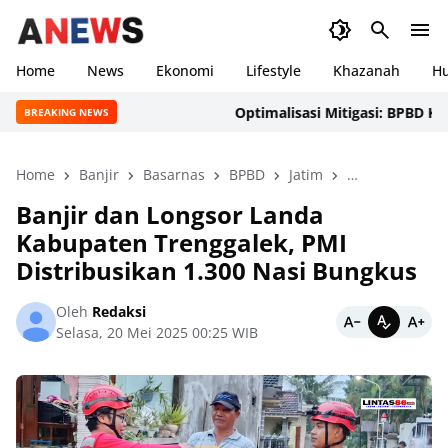
Home
News
Ekonomi
Lifestyle
Khazanah
H
Optimalisasi Mitigasi: BPBD Kabupate
BREAKING NEWS
Home
Banjir
Basarnas
BPBD
Jatim
Khazanah
L
Banjir dan Longsor Landa
Kabupaten Trenggalek, PMI
Distribusikan 1.300 Nasi Bungkus
Oleh
Redaksi
Selasa, 20 Mei 2025 00:25 WIB