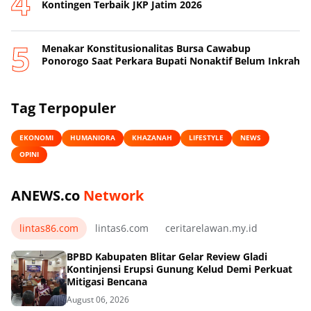
Kontingen Terbaik JKP Jatim 2026
Menakar Konstitusionalitas Bursa Cawabup
Ponorogo Saat Perkara Bupati Nonaktif Belum Inkrah
Tag Terpopuler
EKONOMI
HUMANIORA
KHAZANAH
LIFESTYLE
NEWS
OPINI
ANEWS.co
Network
lintas86.com
lintas6.com
ceritarelawan.my.id
BPBD Kabupaten Blitar Gelar Review Gladi
Kontinjensi Erupsi Gunung Kelud Demi Perkuat
Mitigasi Bencana
August 06, 2026