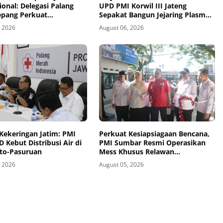
ional: Delegasi Palang
UPD PMI Korwil III Jateng
epang Perkuat
Sepakat Bangun Jejaring Plasma
agaan Bencana di
Fraksionasi Berkualitas CPOB
, 2026
August 06, 2026
 Pesisir dan Sekolah
Kekeringan Jatim: PMI
Perkuat Kesiapsiagaan Bencana,
 Kebut Distribusi Air di
PMI Sumbar Resmi Operasikan
to-Pasuruan
Mess Khusus Relawan
Kemanusiaan
, 2026
August 05, 2026