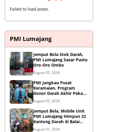
Failed to load posts.
PMI Lumajang
Jemput Bola Stok Darah,
PMI Lumajang Sasar Pustu
Oro-Oro Ombo
August 05, 2026
PMI Jangkau Pusat
Keramaian, Program
Donor Darah Akhir Pekan
di GM Plaza Lumajang
August 02, 2026
Disambut Antusias
Jemput Bola, Mobile Unit
PMI Lumajang Himpun 22
Kantong Darah di Balai
Desa Jatirejo Kunir
August 01, 2026