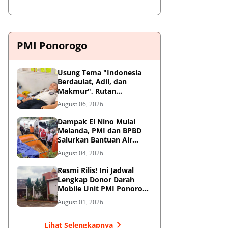
PMI Ponorogo
Usung Tema "Indonesia
Berdaulat, Adil, dan
Makmur", Rutan
Ponorogo Gelar Donor
August 06, 2026
Darah Kemanusiaan
Sambut HUT RI ke-81
Dampak El Nino Mulai
Melanda, PMI dan BPBD
Salurkan Bantuan Air
Bersih ke Desa Terdampak
August 04, 2026
di Ponorogo
Resmi Rilis! Ini Jadwal
Lengkap Donor Darah
Mobile Unit PMI Ponorogo
Agustus 2026
August 01, 2026
Lihat Selengkapnya