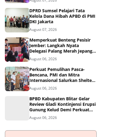
August 07, 2026
DPRD Sumsel Pelajari Tata
Kelola Dana Hibah APBD di PMI
DKI Jakarta
August 07, 2026
Memperkuat Benteng Pesisir
Jember: Langkah Nyata
Delegasi Palang Merah Jepang
Dampingi Relawan dan Sekolah
August 06, 2026
Tangguh Bencana
Perkuat Pemulihan Pasca-
Bencana, PMI dan Mitra
Internasional Salurkan Shelter
Toolkit untuk 1.200 Keluarga di
August 06, 2026
Aceh Utara
BPBD Kabupaten Blitar Gelar
Review Gladi Kontinjensi Erupsi
Gunung Kelud Demi Perkuat
Mitigasi Bencana
August 06, 2026