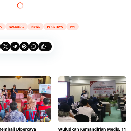
A
NASIONAL
NEWS
PERISTIWA
PMI
...
Kembali Dipercaya
Wujudkan Kemandirian Medis, 11