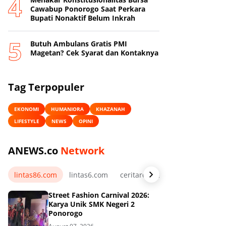
Cawabup Ponorogo Saat Perkara
Bupati Nonaktif Belum Inkrah
Butuh Ambulans Gratis PMI
Magetan? Cek Syarat dan Kontaknya
Tag Terpopuler
EKONOMI
HUMANIORA
KHAZANAH
LIFESTYLE
NEWS
OPINI
ANEWS.co
Network
lintas86.com
lintas6.com
ceritarelawan.my.id
Street Fashion Carnival 2026:
Karya Unik SMK Negeri 2
Ponorogo