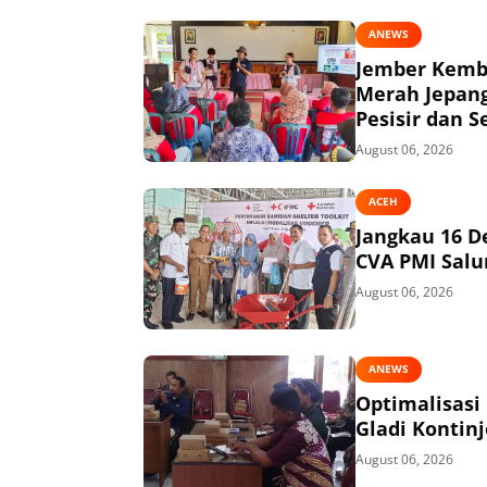
ANEWS
Jember Kemba
Merah Jepang
Pesisir dan S
August 06, 2026
ACEH
Jangkau 16 D
CVA PMI Salur
August 06, 2026
ANEWS
Optimalisasi
Gladi Kontin
August 06, 2026