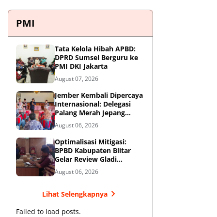
PMI
Tata Kelola Hibah APBD:
DPRD Sumsel Berguru ke
PMI DKI Jakarta
August 07, 2026
Jember Kembali Dipercaya
Internasional: Delegasi
Palang Merah Jepang
Perkuat Kesiapsiagaan
August 06, 2026
Bencana di Kawasan
Pesisir dan Sekolah
Optimalisasi Mitigasi:
BPBD Kabupaten Blitar
Gelar Review Gladi
Kontinjensi Erupsi Gunung
August 06, 2026
Kelud
Lihat Selengkapnya
Failed to load posts.